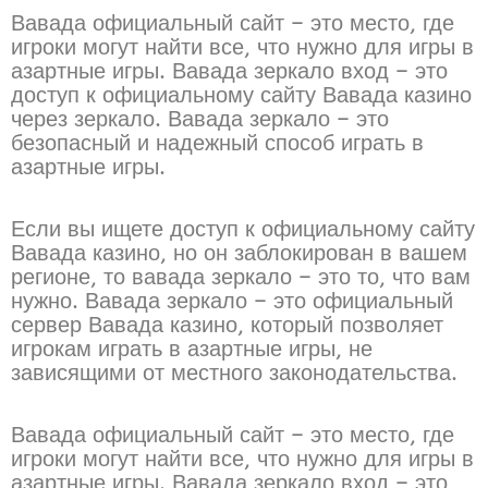
Вавада официальный сайт – это место, где
игроки могут найти все, что нужно для игры в
азартные игры. Вавада зеркало вход – это
доступ к официальному сайту Вавада казино
через зеркало. Вавада зеркало – это
безопасный и надежный способ играть в
азартные игры.
Если вы ищете доступ к официальному сайту
Вавада казино, но он заблокирован в вашем
регионе, то вавада зеркало – это то, что вам
нужно. Вавада зеркало – это официальный
сервер Вавада казино, который позволяет
игрокам играть в азартные игры, не
зависящими от местного законодательства.
Вавада официальный сайт – это место, где
игроки могут найти все, что нужно для игры в
азартные игры. Вавада зеркало вход – это