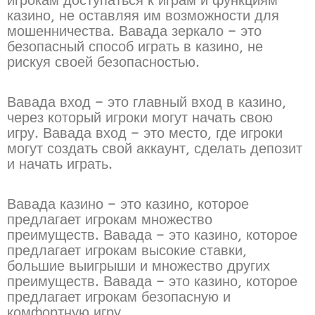
игрокам доступаться к играм и функциям
казино, не оставляя им возможности для
мошенничества. Вавада зеркало – это
безопасный способ играть в казино, не
рискуя своей безопасностью.
Вавада вход – это главный вход в казино,
через который игроки могут начать свою
игру. Вавада вход – это место, где игроки
могут создать свой аккаунт, сделать депозит
и начать играть.
Вавада казино – это казино, которое
предлагает игрокам множество
преимуществ. Вавада – это казино, которое
предлагает игрокам высокие ставки,
большие выигрыши и множество других
преимуществ. Вавада – это казино, которое
предлагает игрокам безопасную и
комфортную игру.