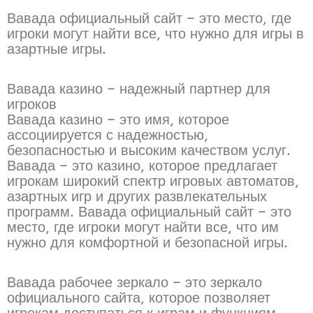
Вавада официальный сайт – это место, где
игроки могут найти все, что нужно для игры в
азартные игры.
Вавада казино – надежный партнер для
игроков
Вавада казино – это имя, которое
ассоциируется с надежностью,
безопасностью и высоким качеством услуг.
Вавада – это казино, которое предлагает
игрокам широкий спектр игровых автоматов,
азартных игр и других развлекательных
программ. Вавада официальный сайт – это
место, где игроки могут найти все, что им
нужно для комфортной и безопасной игры.
Вавада рабочее зеркало – это зеркало
официального сайта, которое позволяет