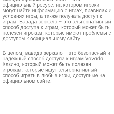
официальный ресурс, на котором игроки
могут найти информацию о играх, правилах и
условиях игры, а также получать доступ к
играм. Вавада зеркало – это альтернативный
способ доступа к играм, который может быть
полезен игрокам, которые имеют проблемы с
доступом к официальному сайту.
В целом, вавада зеркало – это безопасный и
надежный способ доступа к играм Vavada
Казино, который может быть полезен
игрокам, которые ищут альтернативный
способ играть в любые игры, доступные на
официальном сайте.