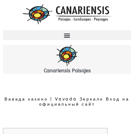
Ir
al
contenido
Canariensis Paisajes
Вавада казино | Vavada Зеркало Вход на
официальный сайт