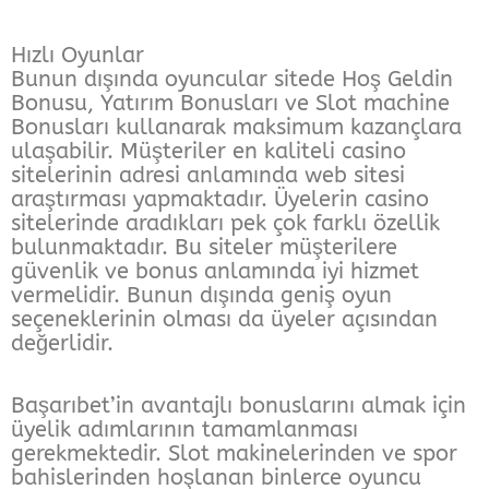
Hızlı Oyunlar
Bunun dışında oyuncular sitede Hoş Geldin
Bonusu, Yatırım Bonusları ve Slot machine
Bonusları kullanarak maksimum kazançlara
ulaşabilir. Müşteriler en kaliteli casino
sitelerinin adresi anlamında web sitesi
araştırması yapmaktadır. Üyelerin casino
sitelerinde aradıkları pek çok farklı özellik
bulunmaktadır. Bu siteler müşterilere
güvenlik ve bonus anlamında iyi hizmet
vermelidir. Bunun dışında geniş oyun
seçeneklerinin olması da üyeler açısından
değerlidir.
Başarıbet’in avantajlı bonuslarını almak için
üyelik adımlarının tamamlanması
gerekmektedir. Slot makinelerinden ve spor
bahislerinden hoşlanan binlerce oyuncu