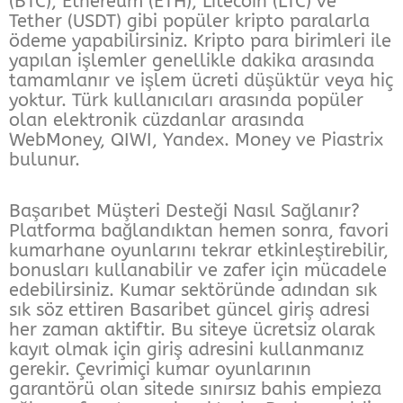
(BTC), Ethereum (ETH), Litecoin (LTC) ve
Tether (USDT) gibi popüler kripto paralarla
ödeme yapabilirsiniz. Kripto para birimleri ile
yapılan işlemler genellikle dakika arasında
tamamlanır ve işlem ücreti düşüktür veya hiç
yoktur. Türk kullanıcıları arasında popüler
olan elektronik cüzdanlar arasında
WebMoney, QIWI, Yandex. Money ve Piastrix
bulunur.
Başarıbet Müşteri Desteği Nasıl Sağlanır?
Platforma bağlandıktan hemen sonra, favori
kumarhane oyunlarını tekrar etkinleştirebilir,
bonusları kullanabilir ve zafer için mücadele
edebilirsiniz. Kumar sektöründe adından sık
sık söz ettiren Basaribet güncel giriş adresi
her zaman aktiftir. Bu siteye ücretsiz olarak
kayıt olmak için giriş adresini kullanmanız
gerekir. Çevrimiçi kumar oyunlarının
garantörü olan sitede sınırsız bahis empieza