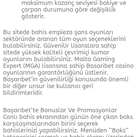
maksimum kazanç seviyesi bakiye ve
çarpan durumuna göre değişiklik
gösterir.
Bu sitede bahis empieza şans oyunları
sektöründe aranan tüm oyun seçeneklerini
bulabilirsiniz. Güvenilir lisanslara sahip
sitede yüksek kaliteli çevrimiçi kumar
oyunlarını bulabilirsiniz. Malta Gaming
Expert (MGA) lisansına sahip Basaribet casino
oyunlarının garantörlüğünü üstlenir.
Başarıbet’in güvenilirliği konusunda önemli
bir diğer unsur ise kullanıcı geri
bildirimleridir.
Başarıbet’te Bonuslar Ve Promosyonlar
Canlı bahis ekranından günün öne çıkan boks
karşılaşmalarından birini seçerek
bahislerinizi yapabilirsiniz. Menüden ‘’Boks’’