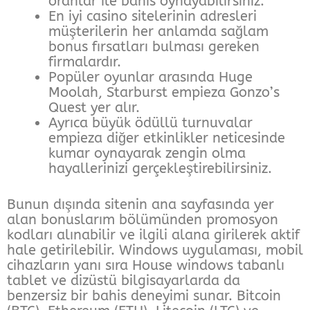
oranlar ile bahis oynayabilirsiniz.
En iyi casino sitelerinin adresleri
müşterilerin her anlamda sağlam
bonus fırsatları bulması gereken
firmalardır.
Popüler oyunlar arasında Huge
Moolah, Starburst empieza Gonzo’s
Quest yer alır.
Ayrıca büyük ödüllü turnuvalar
empieza diğer etkinlikler neticesinde
kumar oynayarak zengin olma
hayallerinizi gerçekleştirebilirsiniz.
Bunun dışında sitenin ana sayfasında yer
alan bonuslarım bölümünden promosyon
kodları alınabilir ve ilgili alana girilerek aktif
hale getirilebilir. Windows uygulaması, mobil
cihazların yanı sıra House windows tabanlı
tablet ve dizüstü bilgisayarlarda da
benzersiz bir bahis deneyimi sunar. Bitcoin