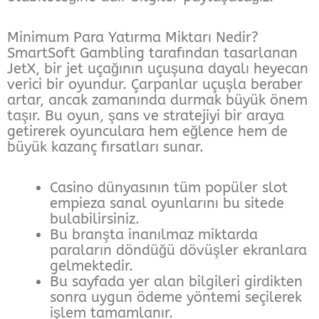
Minimum Para Yatırma Miktarı Nedir?
SmartSoft Gambling tarafından tasarlanan
JetX, bir jet uçağının uçuşuna dayalı heyecan
verici bir oyundur. Çarpanlar uçuşla beraber
artar, ancak zamanında durmak büyük önem
taşır. Bu oyun, şans ve stratejiyi bir araya
getirerek oyunculara hem eğlence hem de
büyük kazanç fırsatları sunar.
Casino dünyasının tüm popüler slot
empieza sanal oyunlarını bu sitede
bulabilirsiniz.
Bu branşta inanılmaz miktarda
paraların döndüğü dövüşler ekranlara
gelmektedir.
Bu sayfada yer alan bilgileri girdikten
sonra uygun ödeme yöntemi seçilerek
işlem tamamlanır.