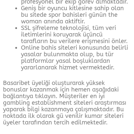
profesyonel bir ekip görev almaktadır.
Geniş bir oyuncu kitlesine sahip olan
bu sitede spor bahisleri günün the
woman anında aktiftir.
SSL şifreleme teknolojisi, tüm veri
iletimlerini koruyarak üçüncü
tarafların bu verilere erişmesini önler.
Online bahis siteleri konusunda belirli
yasalar bulunmakta olup, bu tür
platformlar yasal boşluklardan
yararlanarak hizmet vermektedir.
Basaribet üyeliği oluşturarak yüksek
bonuslar kazanmak için hemen aşağıdaki
bağlantıya tıklayın. Müşteriler en iyi
gambling establishment siteleri araştırması
yaparak bilgi kazanmaya çalışmaktadır. Bu
noktada ilk olarak gü venilir kumar siteleri
üyeler tarafından tercih edilmektedir.