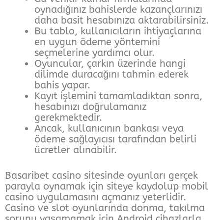
oynadığınız bahislerde kazançlarınızı
daha basit hesabınıza aktarabilirsiniz.
Bu tablo, kullanıcıların ihtiyaçlarına
en uygun ödeme yöntemini
seçmelerine yardımcı olur.
Oyuncular, çarkın üzerinde hangi
dilimde duracağını tahmin ederek
bahis yapar.
Kayıt işlemini tamamladıktan sonra,
hesabınızı doğrulamanız
gerekmektedir.
Ancak, kullanıcının bankası veya
ödeme sağlayıcısı tarafından belirli
ücretler alınabilir.
Basaribet casino sitesinde oyunları gerçek
parayla oynamak için siteye kaydolup mobil
casino uygulamasını açmanız yeterlidir.
Casino ve slot oyunlarında donma, takılma
sorunu yaşamamak için Android cihazlarla