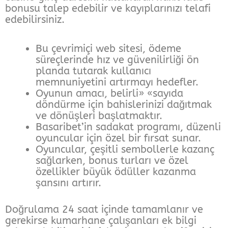
bonusu talep edebilir ve kayıplarınızı telafi
edebilirsiniz.
Bu çevrimiçi web sitesi, ödeme
süreçlerinde hız ve güvenilirliği ön
planda tutarak kullanıcı
memnuniyetini artırmayı hedefler.
Oyunun amacı, belirli» «sayıda
döndürme için bahislerinizi dağıtmak
ve dönüşleri başlatmaktır.
Basaribet’in sadakat programı, düzenli
oyuncular için özel bir fırsat sunar.
Oyuncular, çeşitli sembollerle kazanç
sağlarken, bonus turları ve özel
özellikler büyük ödüller kazanma
şansını artırır.
Doğrulama 24 saat içinde tamamlanır ve
gerekirse kumarhane çalışanları ek bilgi