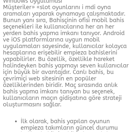
Windows Uygulaması
Müşteriler» «slot oyunlarını i mdi oyna
aramaları yaparak oynamaya çalışmaktadır.
Bunun yanı sıra, Bahisçinin ofisi mobil bahis
seçenekleri ile kullanıcılarına her an her
yerden bahis yapma imkanı tanıyor. Android
ve iOS platformlarına uygun mobil
uygulamaları sayesinde, kullanıcılar kolayca
hesaplarına erişebilir empieza bahislerini
yapabilirler. Bu özellik, özellikle hareket
halindeyken bahis yapmayı seven kullanıcılar
için büyük bir avantajdır. Canlı bahis, bu
çevrimiçi web sitesinin en popüler
özelliklerinden biridir. Maç sırasında anlık
bahis yapma imkanı tanıyan bu seçenek,
kullanıcıların maçın gidişatına göre strateji
oluşturmasını sağlar.
İlk olarak, bahis yapılan oyunun
empieza takımların güncel durumu