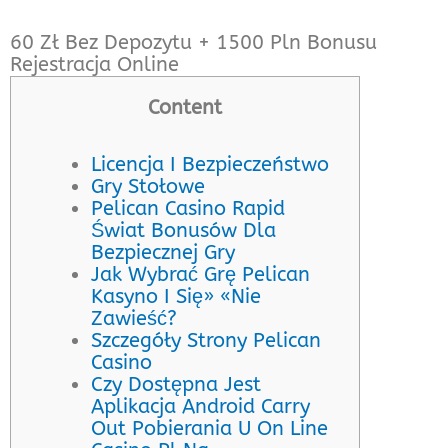
60 Zł Bez Depozytu + 1500 Pln Bonusu
Rejestracja Online
Content
Licencja I Bezpieczeństwo
Gry Stołowe
Pelican Casino Rapid
Świat Bonusów Dla
Bezpiecznej Gry
Jak Wybrać Grę Pelican
Kasyno I Się» «Nie
Zawieść?
Szczegóły Strony Pelican
Casino
Czy Dostępna Jest
Aplikacja Android Carry
Out Pobierania U On Line