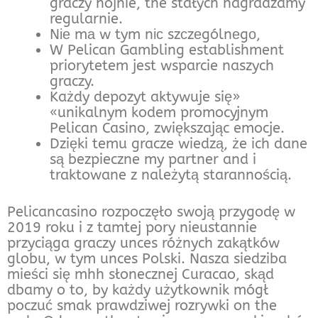
graczy hojnie, the stałych nagradzamy
regularnie.
Nіе mа w tym nіс szсzеgólnеgо,
W Pelican Gambling establishment
priorytetem jest wsparcie naszych
graczy.
Każdy depozyt aktywuje się»
«unikalnym kodem promocyjnym
Pelican Casino, zwiększając emocje.
Dzięki temu gracze wiedzą, że ich dane
są bezpieczne my partner and i
traktowane z należytą starannością.
Pelicancasino rozpoczęło swoją przygodę w
2019 roku i z tamtej pory nieustannie
przyciąga graczy unces różnych zakątków
globu, w tym unces Polski. Nasza siedziba
mieści się mhh słonecznej Curacao, skąd
dbamy o to, by każdy użytkownik mógł
poczuć smak prawdziwej rozrywki on the