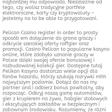
najbardziej mu odpowiada. Niezależnie od
tego, czy wolisz tradycyjne portfele
elektroniczne, karty czy kryptowaluty –
jesteśmy na to be able to przygotowani.
Pelican Casino register in order to prosty
sposób em dołączenie do grona graczy i
odkrycie szerokiej oferty raffgier oraz
promocji. Casino Pelican to popularne kasyno
online, które zdobyło uznanie graczy w
Polsce dzięki swojej ofercie bonusowej i
rozbudowanej kolekcji gier. Dostępne tutaj
Pelikan Kasyno dostarcza wiele opcji dla
fanów hazardu, którzy szukają rozrywki mhh
najwyższym poziomie. Dołącz do nas my
partner and i odbierz bonus powitalny, aby
rozpocząć. Odkryj naszą gamę automatów,
gier z krupierem na żywo, habgier stołowych
i ekscytujących zakładów w bezpiecznym i
zabawnym środowisku. Rozumiemy, że różni