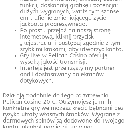
funkcji, doskonałą grafikę i potencjał
dużych wygranych, watts tym szanse
em trafienie zmieniającego życie
jackpota progresywnego.
Po prostu przejdź na naszą stronę
internetową, kliknij przycisk
„Rejestracja” i postępuj zgodnie z tymi
szybkimi krokami, aby utworzyć konto.
Gry live w Pelican Casino oferują
wysoką jakość transmisji.
Interfejs jest przejrzysty my partner
and i dostosowany do ekranów
dotykowych.
Działają podobnie do tego co zapewnia
Pelican Casino 20 €. Otrzymujesz je mhh
konkretne gry we możesz kręcić bębnami bez
ryzyka utraty własnych środków. Wygrane z
darmowych spinów są dodawane do Twojego
konta, alcohol pamiętaj, że mogą