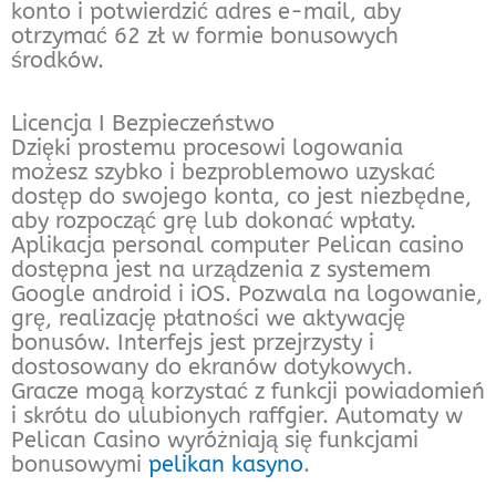
konto i potwierdzić adres e-mail, aby
otrzymać 62 zł w formie bonusowych
środków.
Licencja I Bezpieczeństwo
Dzięki prostemu procesowi logowania
możesz szybko i bezproblemowo uzyskać
dostęp do swojego konta, co jest niezbędne,
aby rozpocząć grę lub dokonać wpłaty.
Aplikacja personal computer Pelican casino
dostępna jest na urządzenia z systemem
Google android i iOS. Pozwala na logowanie,
grę, realizację płatności we aktywację
bonusów. Interfejs jest przejrzysty i
dostosowany do ekranów dotykowych.
Gracze mogą korzystać z funkcji powiadomień
i skrótu do ulubionych raffgier. Automaty w
Pelican Casino wyróżniają się funkcjami
bonusowymi
pelikan kasyno
.