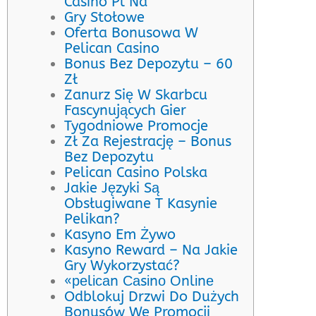
Casino Pl Na
Gry Stołowe
Oferta Bonusowa W
Pelican Casino
Bonus Bez Depozytu – 60
Zł
Zanurz Się W Skarbcu
Fascynujących Gier
Tygodniowe Promocje
Zł Za Rejestrację – Bonus
Bez Depozytu
Pelican Casino Polska
Jakie Języki Są
Obsługiwane T Kasynie
Pelikan?
Kasyno Em Żywo
Kasyno Reward – Na Jakie
Gry Wykorzystać?
«реlісаn Саsіnо Оnlіnе
Odblokuj Drzwi Do Dużych
Bonusów We Promocji