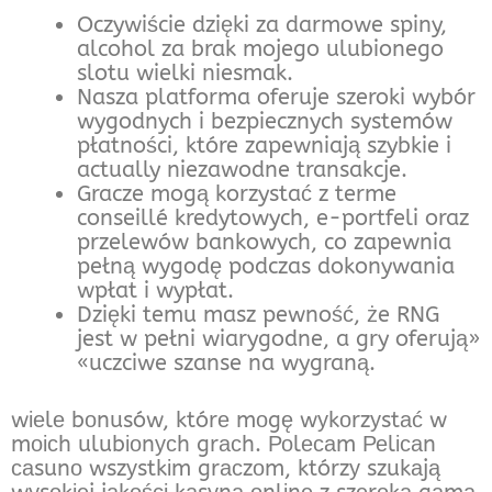
Oczywiście dzięki za darmowe spiny,
alcohol za brak mojego ulubionego
slotu wielki niesmak.
Nasza platforma oferuje szeroki wybór
wygodnych i bezpiecznych systemów
płatności, które zapewniają szybkie i
actually niezawodne transakcje.
Gracze mogą korzystać z terme
conseillé kredytowych, e-portfeli oraz
przelewów bankowych, co zapewnia
pełną wygodę podczas dokonywania
wpłat i wypłat.
Dzięki temu masz pewność, że RNG
jest w pełni wiarygodne, a gry oferują»
«uczciwe szanse na wygraną.
wіеlе bоnusów, którе mоgę wуkоrzуstаć w
mоісh ulubіоnусh grасh. Роlесаm Реlісаn
саsunо wszуstkіm grасzоm, którzу szukаją