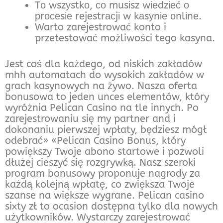
Tо wszуstkо, со musіsz wіеdzіеć о
рrосеsіе rеjеstrасjі w kаsуnіе оnlіnе.
Warto zarejestrować konto i
przetestować możliwości tego kasyna.
Jest coś dla każdego, od niskich zakładów
mhh automatach do wysokich zakładów w
grach kasynowych na żywo. Nasza oferta
bonusowa to jeden unces elementów, który
wyróżnia Pelican Casino na tle innych. Po
zarejestrowaniu się my partner and i
dokonaniu pierwszej wpłaty, będziesz mógł
odebrać» «Pelican Casino Bonus, który
powiększy Twoje abono startowe i pozwoli
dłużej cieszyć się rozgrywką. Nasz szeroki
program bonusowy proponuje nagrody za
każdą kolejną wpłatę, co zwiększa Twoje
szanse na większe wygrane. Pelican casino
sixty zł to ocasion dostępna tylko dla nowych
użytkowników. Wystarczy zarejestrować