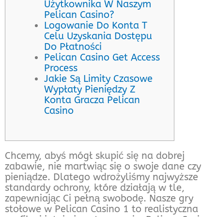
Użytkownika W Naszym
Pelican Casino?
Logowanie Do Konta T
Celu Uzyskania Dostępu
Do Płatności
Pelican Casino Get Access
Process
Jakie Są Limity Czasowe
Wypłaty Pieniędzy Z
Konta Gracza Pelican
Casino
Chcemy, abyś mógł skupić się na dobrej
zabawie, nie martwiąc się o swoje dane czy
pieniądze. Dlatego wdrożyliśmy najwyższe
standardy ochrony, które działają w tle,
zapewniając Ci pełną swobodę. Nasze gry
stołowe w Pelican Casino 1 to realistyczna