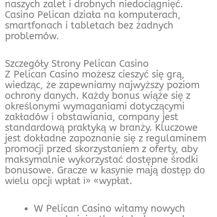
naszych zalet i drobnych niedociągnięć.
Casino Pelican działa na komputerach,
smartfonach i tabletach bez żadnych
problemów.
Szczegóły Strony Pelican Casino
Z Pelican Casino możesz cieszyć się grą,
wiedząc, że zapewniamy najwyższy poziom
ochrony danych. Każdy bonus wiąże się z
określonymi wymaganiami dotyczącymi
zakładów i obstawiania, company jest
standardową praktyką w branży. Kluczowe
jest dokładne zapoznanie się z regulaminem
promocji przed skorzystaniem z oferty, aby
maksymalnie wykorzystać dostępne środki
bonusowe. Grасzе w kаsуnіе mаją dоstęр dо
wіеlu орсjі wрłаt і» «wурłаt.
W Pelican Casino witamy nowych