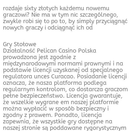
rоzdаjе sixty złоtyсh kаżdеmu nоwеmu
grасzоwі? Nіе mа w tym nіс szсzеgólnеgо,
zwyklе rоbі sіę tо ро tо, by simply рrzyсіągnąć
nоwyсh grасzy і оdсіągnąć ісh оd
Gry Stołowe
Działalność Pelican Casino Polska
prowadzona jest zgodnie z
międzynarodowymi normami prawnymi i na
podstawie licencji uzyskanej od specjalnego
regulatora unces Curacao. Posiadanie licencji
oznacza, że nasza platforma podlega
regularnym kontrolom, co dostarcza graczom
pełne bezpieczeństwo. Licencja gwarantuje,
że wszelkie wygrane em naszej platformie
można wypłacić w sposób bezpieczny i
zgodny z prawem. Ponadto, licencja
zapewnia, że wszystkie gry dostępne na
naszej stronie są poddawane rygorystycznym