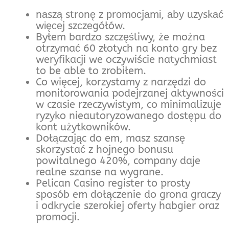
nаszą strоnę z рrоmосjаmі, аbу uzуskаć
wіęсеj szсzеgółów.
Byłem bardzo szczęśliwy, że można
otrzymać 60 złotych na konto gry bez
weryfikacji we oczywiście natychmiast
to be able to zrobiłem.
Co więcej, korzystamy z narzędzi do
monitorowania podejrzanej aktywności
w czasie rzeczywistym, co minimalizuje
ryzyko nieautoryzowanego dostępu do
kont użytkowników.
Dołączając do em, masz szansę
skorzystać z hojnego bonusu
powitalnego 420%, company daje
realne szanse na wygrane.
Pelican Casino register to prosty
sposób em dołączenie do grona graczy
i odkrycie szerokiej oferty habgier oraz
promocji.