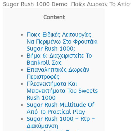
Sugar Rush 1000 Demo ️ Παίξε Δωρεάν Το Απίσ
Content
Ποιες Ειδικές Λειτουργίες
Να Περιμένω Στο Φρουτάκι
Sugar Rush 1000;
Βήμα 6: Διαχειριστείτε Το
Bankroll Σας
Επαναληπτικές Δωρεάν
Περιστροφές
Πλεονεκτήματα Και
Μειονεκτήματα Του Sweets
Rush 1000
Sugar Rush Multitude Of
Από Το Practical Play
Sugar Rush 1000 – Rtp –
Διακύμανση