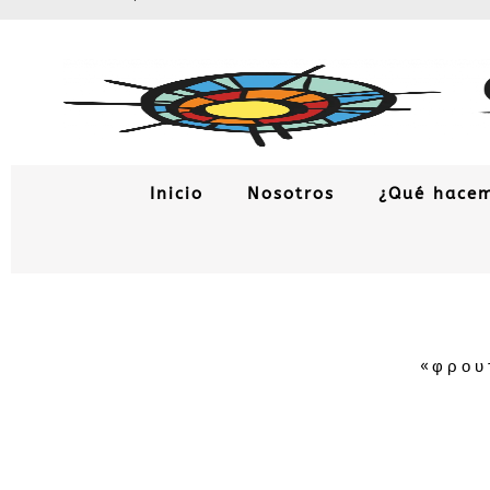
Ir
al
contenido
Inicio
Nosotros
¿Qué hace
«φρου