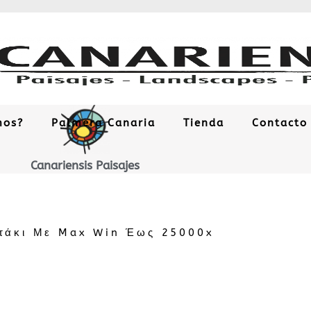
mos?
Palmera Canaria
Tienda
Contacto
Canariensis Paisajes
τάκι Με Max Win Έως 25000x