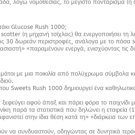
άδα, λόγω νομοθεσίας, το μέγιστο ποντάρισμα (ή 
υτάκι Glucose Rush 1000;
atter (η μηχανή τσίχλας) θα ενεργοποιήσει τη λ
ως 30 δωρεάν περιστροφές, ανάλογα με το πόσα s
λασιαστή» «παραμένουν ενεργά, ενισχύοντας τις δ
γεμάτοι με μια ποικιλία από πολύχρωμα σύμβολα 
διού.
 του Sweets Rush 1000 δημιουργεί ένα καθηλωτικό
ξεφεύγει αφού άπαξ και πάρει φόρα το παιχνίδι 
νίκη παρά τα στατιστικά που δηλώνει η εταιρεία (1 
φανιστεί στην ίδια θέση κατά τη» «διάρκεια των 
ν να συνδυαστούν, οδηγώντας σε δυνητικά τερά