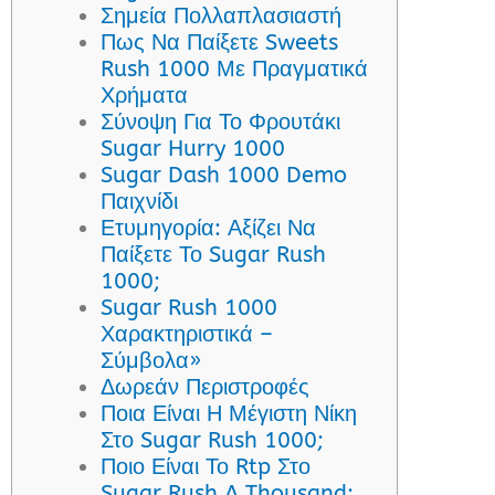
Σημεία Πολλαπλασιαστή
Πως Να Παίξετε Sweets
Rush 1000 Με Πραγματικά
Χρήματα
Σύνοψη Για Το Φρουτάκι
Sugar Hurry 1000
Sugar Dash 1000 Demo
Παιχνίδι
Ετυμηγορία: Αξίζει Να
Παίξετε Το Sugar Rush
1000;
Sugar Rush 1000
Χαρακτηριστικά –
Σύμβολα»
Δωρεάν Περιστροφές
Ποια Είναι Η Μέγιστη Νίκη
Στο Sugar Rush 1000;
Ποιο Είναι Το Rtp Στο
Sugar Rush A Thousand;