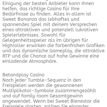
Einigung der besten Anbieter kann Ihnen
helfen, das richtige Casino für Ihre
Bedürfnisse zu finden. Alles in allem ist
Sweet Bonanza das lebhaftes und
spannendes Spiel mit deinem Versprechen
eines attraktiven und potenziell lukrativen
Spielerlebnisses. Sowohl für
Gelegenheitsspieler als im übrigen für
Highroller erwirken die farbenfrohen Grafiken
und das dynamische Gameplay, die attraktive
RTP und die Chance auf hohe Gewinne eine
einladende Atmosphäre.
Betandplay Casino
Nach jeder Tumble-Sequenz in den
Freispielen werden die gewonnenen
Multiplikator-Symbole zusammengezählt
und auf family room Gesamtgewinn
angewendet. Wenn bei Sweet Bienestar die
Freispiele starten, sollten Sie einander