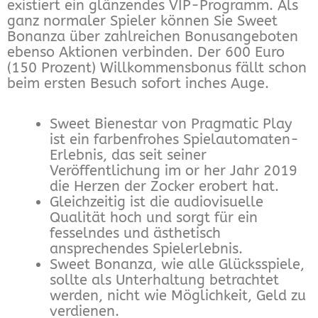
existiert ein glänzendes VIP-Programm. Als
ganz normaler Spieler können Sie Sweet
Bonanza über zahlreichen Bonusangeboten
ebenso Aktionen verbinden. Der 600 Euro
(150 Prozent) Willkommensbonus fällt schon
beim ersten Besuch sofort inches Auge.
Sweet Bienestar von Pragmatic Play
ist ein farbenfrohes Spielautomaten-
Erlebnis, das seit seiner
Veröffentlichung im or her Jahr 2019
die Herzen der Zocker erobert hat.
Gleichzeitig ist die audiovisuelle
Qualität hoch und sorgt für ein
fesselndes und ästhetisch
ansprechendes Spielerlebnis.
Sweet Bonanza, wie alle Glücksspiele,
sollte als Unterhaltung betrachtet
werden, nicht wie Möglichkeit, Geld zu
verdienen.