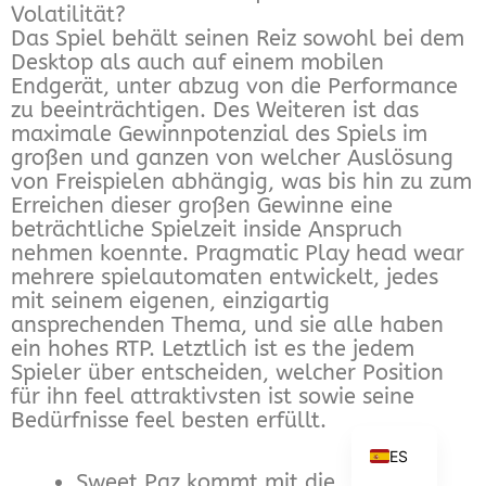
Volatilität?
Das Spiel behält seinen Reiz sowohl bei dem
Desktop als auch auf einem mobilen
Endgerät, unter abzug von die Performance
zu beeinträchtigen. Des Weiteren ist das
maximale Gewinnpotenzial des Spiels im
großen und ganzen von welcher Auslösung
von Freispielen abhängig, was bis hin zu zum
Erreichen dieser großen Gewinne eine
beträchtliche Spielzeit inside Anspruch
nehmen koennte. Pragmatic Play head wear
mehrere spielautomaten entwickelt, jedes
mit seinem eigenen, einzigartig
ansprechenden Thema, und sie alle haben
ein hohes RTP. Letztlich ist es the jedem
Spieler über entscheiden, welcher Position
für ihn feel attraktivsten ist sowie seine
Bedürfnisse feel besten erfüllt.
ES
Sweet Paz kommt mit die