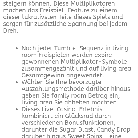
steigern können. Diese Multiplikatoren
machen das Freispiel-Feature zu einem
dieser lukrativsten Teile dieses Spiels und
sorgen für zusätzliche Spannung bei jedem
Dreh.
Nach jeder Tumble-Sequenz in living
room Freispielen werden expire
gewonnenen Multiplikator-Symbole
zusammengezählt und auf living area
Gesamtgewinn angewendet.
Wählen Sie Ihre bevorzugte
Auszahlungsmethode darüber hinaus
geben Sie family room Betrag ein,
living area Sie abheben möchten.
Dieses Live-Casino-Erlebnis
kombiniert ein Glücksrad durch
verschiedenen Bonusfunktionen,
darunter die Sugar Blast, Candy Drop
darüber hinaus Sweet Spins – eine