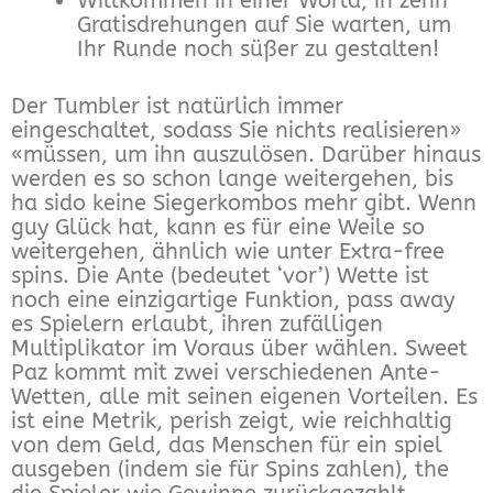
Willkommen in einer World, in zehn
Gratisdrehungen auf Sie warten, um
Ihr Runde noch süßer zu gestalten!
Der Tumbler ist natürlich immer
eingeschaltet, sodass Sie nichts realisieren»
«müssen, um ihn auszulösen. Darüber hinaus
werden es so schon lange weitergehen, bis
ha sido keine Siegerkombos mehr gibt. Wenn
guy Glück hat, kann es für eine Weile so
weitergehen, ähnlich wie unter Extra-free
spins. Die Ante (bedeutet ‘vor’) Wette ist
noch eine einzigartige Funktion, pass away
es Spielern erlaubt, ihren zufälligen
Multiplikator im Voraus über wählen. Sweet
Paz kommt mit zwei verschiedenen Ante-
Wetten, alle mit seinen eigenen Vorteilen. Es
ist eine Metrik, perish zeigt, wie reichhaltig
von dem Geld, das Menschen für ein spiel
ausgeben (indem sie für Spins zahlen), the