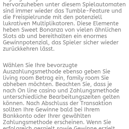
hervorzuheben unter diesem Spielautomaten
sind immer wieder das Tumble-Feature und
die Freispielrunde mit den potenziell
lukrativen Multiplikatoren. Diese Elemente
heben Sweet Bonanza von vielen ähnlichen
Slots ab und bereithalten ein enormes
Gewinnpotenzial, das Spieler sicher wieder
zurückkehren lässt.
Wählen Sie Ihre bevorzugte
Auszahlungsmethode ebenso geben Sie
living room Betrag ein, family room Sie
abheben möchten. Beachten Sie, dass je
nach On line casino und Zahlungsmethode
unterschiedliche Bearbeitungszeiten gelten
können. Nach Abschluss der Transaktion
sollten Ihre Gewinne bald bei Ihrem
Bankkonto oder Ihrer gewählten
Zahlungsmethode erscheinen. Wenn Sie
erfolgreich gespielt sowie Gewinne erzielt