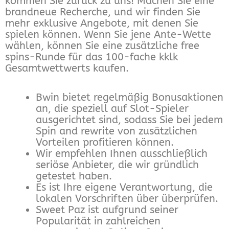
kommen Sie zurück zu uns! Machen Sie eine
brandneue Recherche, und wir finden Sie
mehr exklusive Angebote, mit denen Sie
spielen können. Wenn Sie jene Ante-Wette
wählen, können Sie eine zusätzliche free
spins-Runde für das 100-fache kklk
Gesamtwettwerts kaufen.
Bwin bietet regelmäßig Bonusaktionen
an, die speziell auf Slot-Spieler
ausgerichtet sind, sodass Sie bei jedem
Spin and rewrite von zusätzlichen
Vorteilen profitieren können.
Wir empfehlen Ihnen ausschließlich
seriöse Anbieter, die wir gründlich
getestet haben.
Es ist Ihre eigene Verantwortung, die
lokalen Vorschriften über überprüfen.
Sweet Paz ist aufgrund seiner
Popularität in zahlreichen