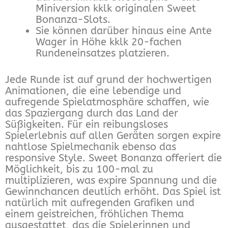
Miniversion kklk originalen Sweet
Bonanza-Slots.
Sie können darüber hinaus eine Ante
Wager in Höhe kklk 20-fachen
Rundeneinsatzes platzieren.
Jede Runde ist auf grund der hochwertigen
Animationen, die eine lebendige und
aufregende Spielatmosphäre schaffen, wie
das Spaziergang durch das Land der
Süßigkeiten. Für ein reibungsloses
Spielerlebnis auf allen Geräten sorgen expire
nahtlose Spielmechanik ebenso das
responsive Style. Sweet Bonanza offeriert die
Möglichkeit, bis zu 100-mal zu
multiplizieren, was expire Spannung und die
Gewinnchancen deutlich erhöht. Das Spiel ist
natürlich mit aufregenden Grafiken und
einem geistreichen, fröhlichen Thema
ausgestattet, das die Spielerinnen und