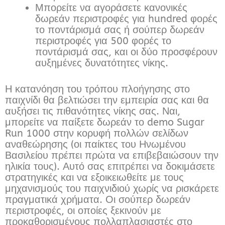
Μπορείτε να αγοράσετε κανονικές
δωρεάν περιστροφές για hundred φορές
το ποντάρισμά σας ή σούπερ δωρεάν
περιστροφές για 500 φορές το
ποντάρισμά σας, και οι δύο προσφέρουν
αυξημένες δυνατότητες νίκης.
Η κατανόηση του τρόπου πλοήγησης στο
παιχνίδι θα βελτιώσει την εμπειρία σας και θα
αυξήσει τις πιθανότητες νίκης σας. Ναι,
μπορείτε να παίξετε δωρεάν το demo Sugar
Run 1000 στην κορυφή πολλών σελίδων
αναθεώρησης (οι παίκτες του Ηνωμένου
Βασιλείου πρέπει πρώτα να επιβεβαιώσουν την
ηλικία τους). Αυτό σας επιτρέπει να δοκιμάσετε
στρατηγικές και να εξοικειωθείτε με τους
μηχανισμούς του παιχνιδιού χωρίς να ρισκάρετε
πραγματικά χρήματα. Οι σούπερ δωρεάν
περιστροφές, οι οποίες ξεκινούν με
προκαθορισμένους πολλαπλασιαστές στο