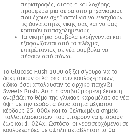
περιστροφές, αυτός ο κουλοχέρης
προσφέρει μια σειρά από μηχανισμούς
που έχουν σχεδιαστεί για να ενισχύουν
τις δυνατότητες νίκης σας και να σας
κρατούν απασχολημένους.
Τα νικητήρια σύμβολα εκρήγνυνται και
εξαφανίζονται από το πλέγμα,
επιτρέποντας σε νέα σύμβολα να
πέσουν από πάνω.
Το Glucose Rush 1000 αξίζει σίγουρα να το
δοκιμάσουν οι λάτρεις των κουλοχέρηδων,
ειδικά όσοι απόλαυσαν το αρχικό παιχνίδι
Sweets Rush. Αυτή η αναβαθμισμένη έκδοση
ανεβάζει το θέμα της γλυκιάς καραμέλας σε νέα
ύψη με την τεράστια δυνατότητα μέγιστου
κέρδους 25. 000x και τα βελτιωμένα σημεία
πολλαπλασιαστών που μπορούν να φτάσουν
έως και 1. 024x. Ωστόσο, οι νεοεισερχόμενοι σε
κουλοχέρηδες με υψηλή μεταβλητότητα θα