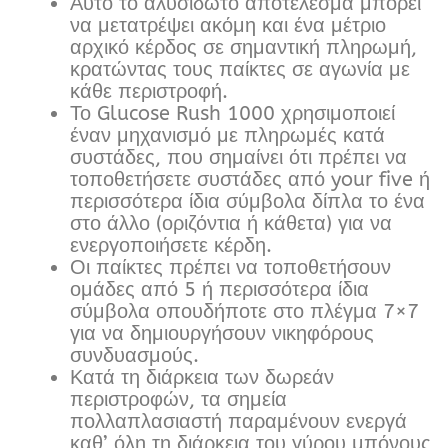
Αυτό το αλυσιδωτό αποτέλεσμα μπορεί
να μετατρέψει ακόμη και ένα μέτριο
αρχικό κέρδος σε σημαντική πληρωμή,
κρατώντας τους παίκτες σε αγωνία με
κάθε περιστροφή.
Το Glucose Rush 1000 χρησιμοποιεί
έναν μηχανισμό με πληρωμές κατά
συστάδες, που σημαίνει ότι πρέπει να
τοποθετήσετε συστάδες από your five ή
περισσότερα ίδια σύμβολα δίπλα το ένα
στο άλλο (οριζόντια ή κάθετα) για να
ενεργοποιήσετε κέρδη.
Οι παίκτες πρέπει να τοποθετήσουν
ομάδες από 5 ή περισσότερα ίδια
σύμβολα οπουδήποτε στο πλέγμα 7×7
για να δημιουργήσουν νικηφόρους
συνδυασμούς.
Κατά τη διάρκεια των δωρεάν
περιστροφών, τα σημεία
πολλαπλασιαστή παραμένουν ενεργά
καθ’ όλη τη διάρκεια του γύρου μπόνους