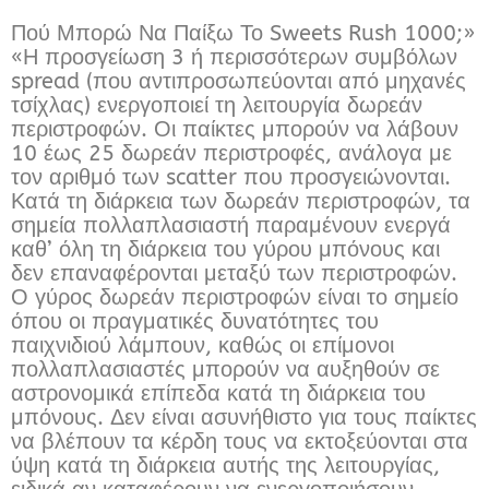
Πού Μπορώ Να Παίξω Το Sweets Rush 1000;»
«Η προσγείωση 3 ή περισσότερων συμβόλων
spread (που αντιπροσωπεύονται από μηχανές
τσίχλας) ενεργοποιεί τη λειτουργία δωρεάν
περιστροφών. Οι παίκτες μπορούν να λάβουν
10 έως 25 δωρεάν περιστροφές, ανάλογα με
τον αριθμό των scatter που προσγειώνονται.
Κατά τη διάρκεια των δωρεάν περιστροφών, τα
σημεία πολλαπλασιαστή παραμένουν ενεργά
καθ’ όλη τη διάρκεια του γύρου μπόνους και
δεν επαναφέρονται μεταξύ των περιστροφών.
Ο γύρος δωρεάν περιστροφών είναι το σημείο
όπου οι πραγματικές δυνατότητες του
παιχνιδιού λάμπουν, καθώς οι επίμονοι
πολλαπλασιαστές μπορούν να αυξηθούν σε
αστρονομικά επίπεδα κατά τη διάρκεια του
μπόνους. Δεν είναι ασυνήθιστο για τους παίκτες
να βλέπουν τα κέρδη τους να εκτοξεύονται στα
ύψη κατά τη διάρκεια αυτής της λειτουργίας,