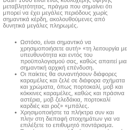
Dash 1000 είναι ένας κουλοχέρης υψηλής
μεταβλητότητας, πράγμα που σημαίνει ότι
μπορεί να έχει μεγάλες περιόδους χωρίς
σημαντικά κέρδη, ακολουθούμενες από
δυνητικά μεγάλες πληρωμές.
Ωστόσο, είναι σημαντικό να
χρησιμοποιήσετε αυτή» «τη λειτουργία με
υπευθυνότητα και εντός του
προϋπολογισμού σας, καθώς απαιτεί μια
σημαντική αρχική επένδυση.
Οι παίκτες θα συναντήσουν διάφορες
καραμέλες και ζελέ σε διάφορα σχήματα
και χρώματα, όπως πορτοκαλί, μοβ και
κόκκινες καραμέλες, καθώς και πράσινα
αστέρια, μοβ ζελεδάκια, πορτοκαλί
καρδιές και ροζ» «μπάλες.
Χρησιμοποιήστε τα πλήκτρα συν και
πλην στη διεπαφή στοιχημάτων για να
επιλέξετε το επιθυμητό ποντάρισμα.