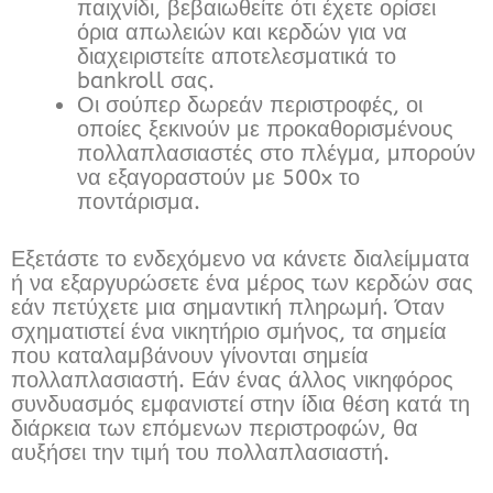
παιχνίδι, βεβαιωθείτε ότι έχετε ορίσει
όρια απωλειών και κερδών για να
διαχειριστείτε αποτελεσματικά το
bankroll σας.
Οι σούπερ δωρεάν περιστροφές, οι
οποίες ξεκινούν με προκαθορισμένους
πολλαπλασιαστές στο πλέγμα, μπορούν
να εξαγοραστούν με 500x το
ποντάρισμα.
Εξετάστε το ενδεχόμενο να κάνετε διαλείμματα
ή να εξαργυρώσετε ένα μέρος των κερδών σας
εάν πετύχετε μια σημαντική πληρωμή. Όταν
σχηματιστεί ένα νικητήριο σμήνος, τα σημεία
που καταλαμβάνουν γίνονται σημεία
πολλαπλασιαστή. Εάν ένας άλλος νικηφόρος
συνδυασμός εμφανιστεί στην ίδια θέση κατά τη
διάρκεια των επόμενων περιστροφών, θα
αυξήσει την τιμή του πολλαπλασιαστή.