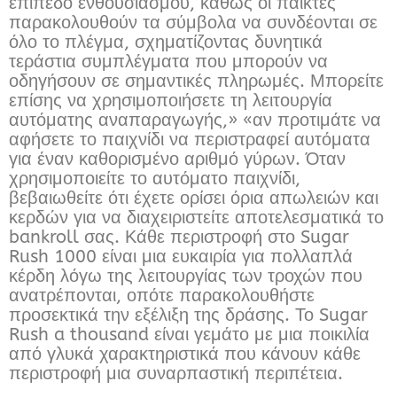
επίπεδο ενθουσιασμού, καθώς οι παίκτες
παρακολουθούν τα σύμβολα να συνδέονται σε
όλο το πλέγμα, σχηματίζοντας δυνητικά
τεράστια συμπλέγματα που μπορούν να
οδηγήσουν σε σημαντικές πληρωμές. Μπορείτε
επίσης να χρησιμοποιήσετε τη λειτουργία
αυτόματης αναπαραγωγής,» «αν προτιμάτε να
αφήσετε το παιχνίδι να περιστραφεί αυτόματα
για έναν καθορισμένο αριθμό γύρων. Όταν
χρησιμοποιείτε το αυτόματο παιχνίδι,
βεβαιωθείτε ότι έχετε ορίσει όρια απωλειών και
κερδών για να διαχειριστείτε αποτελεσματικά το
bankroll σας. Κάθε περιστροφή στο Sugar
Rush 1000 είναι μια ευκαιρία για πολλαπλά
κέρδη λόγω της λειτουργίας των τροχών που
ανατρέπονται, οπότε παρακολουθήστε
προσεκτικά την εξέλιξη της δράσης. Το Sugar
Rush a thousand είναι γεμάτο με μια ποικιλία
από γλυκά χαρακτηριστικά που κάνουν κάθε
περιστροφή μια συναρπαστική περιπέτεια.