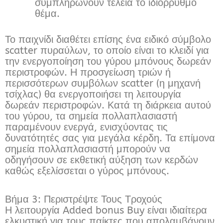
συμπληρώνουν τέλεια το ιδιόρρυθμο
θέμα.
Το παιχνίδι διαθέτει επίσης ένα ειδικό σύμβολο
scatter πυραύλων, το οποίο είναι το κλειδί για
την ενεργοποίηση του γύρου μπόνους δωρεάν
περιστροφών. Η προσγείωση τριών ή
περισσότερων συμβόλων scatter (η μηχανή
τσίχλας) θα ενεργοποιήσει τη λειτουργία
δωρεάν περιστροφών. Κατά τη διάρκεια αυτού
του γύρου, τα σημεία πολλαπλασιαστή
παραμένουν ενεργά, ενισχύοντας τις
δυνατότητές σας για μεγάλα κέρδη. Τα επίμονα
σημεία πολλαπλασιαστή μπορούν να
οδηγήσουν σε εκθετική αύξηση των κερδών
καθώς εξελίσσεται ο γύρος μπόνους.
Βήμα 3: Περιστρέψτε Τους Τροχούς
Η λειτουργία Added bonus Buy είναι ιδιαίτερα
ελκυστική για τους παίκτες που απολαμβάνουν