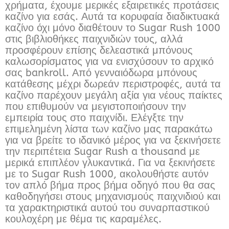
χρήματα, έχουμε μερικές εξαιρετικές προτάσεις
καζίνο για εσάς. Αυτά τα κορυφαία διαδικτυακά
καζίνο όχι μόνο διαθέτουν το Sugar Rush 1000
στις βιβλιοθήκες παιχνιδιών τους, αλλά
προσφέρουν επίσης δελεαστικά μπόνους
καλωσορίσματος για να ενισχύσουν το αρχικό
σας bankroll. Από γενναιόδωρα μπόνους
κατάθεσης μέχρι δωρεάν περιστροφές, αυτά τα
καζίνο παρέχουν μεγάλη αξία για νέους παίκτες
που επιθυμούν να μεγιστοποιήσουν την
εμπειρία τους στο παιχνίδι. Ελέγξτε την
επιμελημένη λίστα των καζίνο μας παρακάτω
για να βρείτε το ιδανικό μέρος για να ξεκινήσετε
την περιπέτεια Sugar Rush a thousand με
μερικά επιπλέον γλυκαντικά. Για να ξεκινήσετε
με το Sugar Rush 1000, ακολουθήστε αυτόν
τον απλό βήμα προς βήμα οδηγό που θα σας
καθοδηγήσει στους μηχανισμούς παιχνιδιού και
τα χαρακτηριστικά αυτού του συναρπαστικού
κουλοχέρη με θέμα τις καραμέλες.