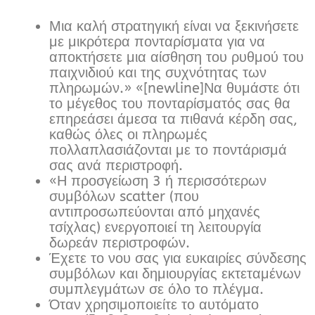
Μια καλή στρατηγική είναι να ξεκινήσετε
με μικρότερα πονταρίσματα για να
αποκτήσετε μια αίσθηση του ρυθμού του
παιχνιδιού και της συχνότητας των
πληρωμών.» «[newline]Να θυμάστε ότι
το μέγεθος του πονταρίσματός σας θα
επηρεάσει άμεσα τα πιθανά κέρδη σας,
καθώς όλες οι πληρωμές
πολλαπλασιάζονται με το ποντάρισμά
σας ανά περιστροφή.
«Η προσγείωση 3 ή περισσότερων
συμβόλων scatter (που
αντιπροσωπεύονται από μηχανές
τσίχλας) ενεργοποιεί τη λειτουργία
δωρεάν περιστροφών.
Έχετε το νου σας για ευκαιρίες σύνδεσης
συμβόλων και δημιουργίας εκτεταμένων
συμπλεγμάτων σε όλο το πλέγμα.
Όταν χρησιμοποιείτε το αυτόματο