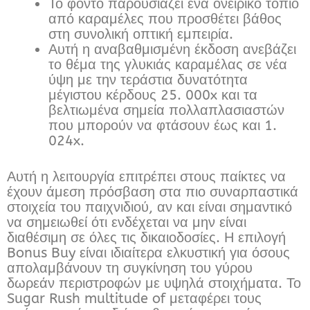
Το φόντο παρουσιάζει ένα ονειρικό τοπίο
από καραμέλες που προσθέτει βάθος
στη συνολική οπτική εμπειρία.
Αυτή η αναβαθμισμένη έκδοση ανεβάζει
το θέμα της γλυκιάς καραμέλας σε νέα
ύψη με την τεράστια δυνατότητα
μέγιστου κέρδους 25. 000x και τα
βελτιωμένα σημεία πολλαπλασιαστών
που μπορούν να φτάσουν έως και 1.
024x.
Αυτή η λειτουργία επιτρέπει στους παίκτες να
έχουν άμεση πρόσβαση στα πιο συναρπαστικά
στοιχεία του παιχνιδιού, αν και είναι σημαντικό
να σημειωθεί ότι ενδέχεται να μην είναι
διαθέσιμη σε όλες τις δικαιοδοσίες. Η επιλογή
Bonus Buy είναι ιδιαίτερα ελκυστική για όσους
απολαμβάνουν τη συγκίνηση του γύρου
δωρεάν περιστροφών με υψηλά στοιχήματα. Το
Sugar Rush multitude of μεταφέρει τους