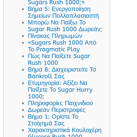
Sugars Rush 1000;»
Βήμα 5: Ενεργοποίηση
Σημείων Πολλαπλασιαστή
Μπορώ Να Παίξω Το
Sugar Rush 1000 Δωρεάν;
Πίνακας Πληρωμών
«Sugars Rush 1000 Από
Το Pragmatic Play
Πώς Να Παίξετε Sugar
Rush 1000
Βήμα 8: Διαχειριστείτε Το
Bankroll Σας
Ετυμηγορία: Αξίζει Να
Παίξετε Το Sugar Hurry
1000;
Πληροφορίες Παιχνιδιού
Δωρεάν Περιστροφές
Βήμα 1: Ορίστε Το
Στοίχημά Σας
Χαρακτηριστικά Κουλοχέρη
Glucose Rush 1000