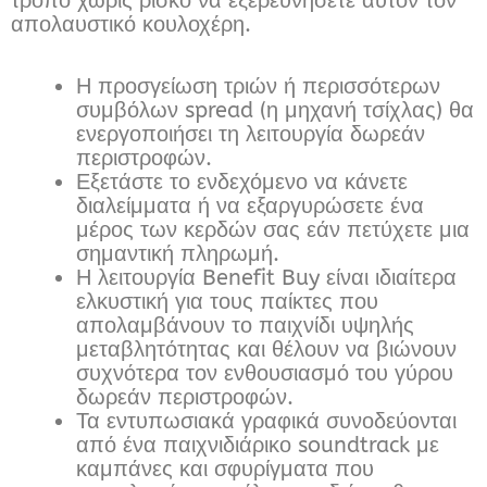
τρόπο χωρίς ρίσκο να εξερευνήσετε αυτόν τον
απολαυστικό κουλοχέρη.
Η προσγείωση τριών ή περισσότερων
συμβόλων spread (η μηχανή τσίχλας) θα
ενεργοποιήσει τη λειτουργία δωρεάν
περιστροφών.
Εξετάστε το ενδεχόμενο να κάνετε
διαλείμματα ή να εξαργυρώσετε ένα
μέρος των κερδών σας εάν πετύχετε μια
σημαντική πληρωμή.
Η λειτουργία Benefit Buy είναι ιδιαίτερα
ελκυστική για τους παίκτες που
απολαμβάνουν το παιχνίδι υψηλής
μεταβλητότητας και θέλουν να βιώνουν
συχνότερα τον ενθουσιασμό του γύρου
δωρεάν περιστροφών.
Τα εντυπωσιακά γραφικά συνοδεύονται
από ένα παιχνιδιάρικο soundtrack με
καμπάνες και σφυρίγματα που