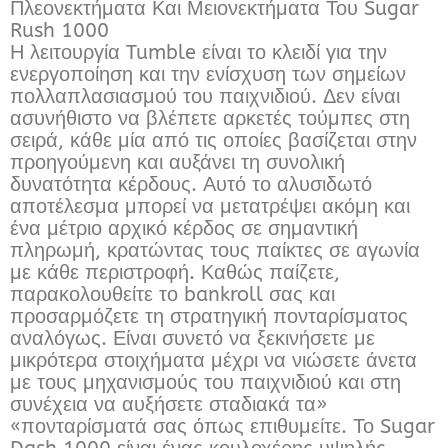
Πλεονεκτήματα Και Μειονεκτήματα Του Sugar
Rush 1000
Η λειτουργία Tumble είναι το κλειδί για την
ενεργοποίηση και την ενίσχυση των σημείων
πολλαπλασιασμού του παιχνιδιού. Δεν είναι
ασυνήθιστο να βλέπετε αρκετές τούμπες στη
σειρά, κάθε μία από τις οποίες βασίζεται στην
προηγούμενη και αυξάνει τη συνολική
δυνατότητα κέρδους. Αυτό το αλυσιδωτό
αποτέλεσμα μπορεί να μετατρέψει ακόμη και
ένα μέτριο αρχικό κέρδος σε σημαντική
πληρωμή, κρατώντας τους παίκτες σε αγωνία
με κάθε περιστροφή. Καθώς παίζετε,
παρακολουθείτε το bankroll σας και
προσαρμόζετε τη στρατηγική πονταρίσματος
αναλόγως. Είναι συνετό να ξεκινήσετε με
μικρότερα στοιχήματα μέχρι να νιώσετε άνετα
με τους μηχανισμούς του παιχνιδιού και στη
συνέχεια να αυξήσετε σταδιακά τα»
«πονταρίσματά σας όπως επιθυμείτε. Το Sugar