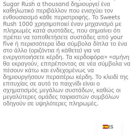
Sugar Rush a thousand δημιουργεί ένα
καθηλωτικό περιβάλλον που ενισχύει τον
ενθουσιασμό κάθε περιστροφής. Το Sweets
Rush 1000 χρησιμοποιεί έναν μηχανισμό με
πληρωμές κατά συστάδες, που σημαίνει ότι
πρέπει να τοποθετήσετε συστάδες από your
five ή περισσότερα ίδια σύμβολα δίπλα το ένα
στο άλλο (οριζόντια ή κάθετα) για να
ενεργοποιήσετε κέρδη. Τα κερδοφόρα» «σμήνη
θα εκραγούν, επιτρέποντας σε νέα σύμβολα να
πέσουν κάτω και ενδεχομένως να
δημιουργήσουν περαιτέρω κέρδη. Το κλειδί της
επιτυχίας σε αυτό το παιχνίδι είναι ο
σχηματισμός μεγάλων συστάδων, καθώς οι
μεγαλύτερες ομάδες ταιριαστών συμβόλων
οδηγούν σε υψηλότερες πληρωμές.
ES