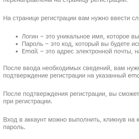
На странице регистрации вам нужно ввести с
Логин – это уникальное имя, которое вы
Пароль – это код, который вы будете ис
Email – это адрес электронной почты, 
После ввода необходимых сведений, вам нужн
подтверждение регистрации на указанный ema
После подтверждения регистрации, вы сможете
при регистрации.
Вход в аккаунт можно выполнить, кликнув на к
пароль.