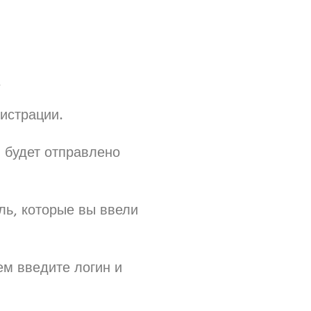
.
гистрации.
 будет отправлено
ль, которые вы ввели
ем введите логин и