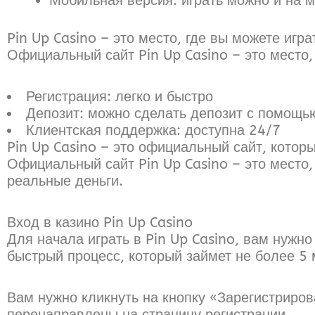
Мобильная версия: играть можно и на 
Pin Up Casino – это место, где вы можете игр
Официальный сайт Pin Up Casino – это место, 
Регистрация: легко и быстро
Депозит: можно сделать депозит с помощь
Клиентская поддержка: доступна 24/7
Pin Up Casino – это официальный сайт, котор
Официальный сайт Pin Up Casino – это место,
реальные деньги.
Вход в казино Pin Up Casino
Для начала играть в Pin Up Casino, вам нужн
быстрый процесс, который займет не более 5 
Вам нужно кликнуть на кнопку «Зарегистриров
перенаправлены на страницу регистрации.