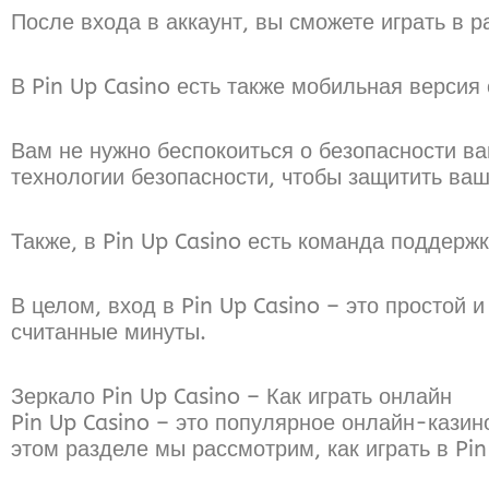
После входа в аккаунт, вы сможете играть в р
В Pin Up Casino есть также мобильная версия
Вам не нужно беспокоиться о безопасности ва
технологии безопасности, чтобы защитить в
Также, в Pin Up Casino есть команда поддерж
В целом, вход в Pin Up Casino – это простой 
считанные минуты.
Зеркало Pin Up Casino – Как играть онлайн
Pin Up Casino – это популярное онлайн-казино
этом разделе мы рассмотрим, как играть в Pin