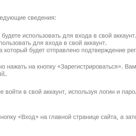
ледующие сведения:
 будете использовать для входа в свой аккаунт
пользовать для входа в свой аккаунт.
на который будет отправлено подтверждение ре
о нажать на кнопку «Зарегистрироваться». Вам
il.
 войти в свой аккаунт, используя логин и паро
нопку «Вход» на главной странице сайта, а зат