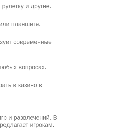
 рулетку и другие.
 или планшете.
ьзует современные
 любых вопросах.
рать в казино в
гр и развлечений. В
редлагает игрокам.