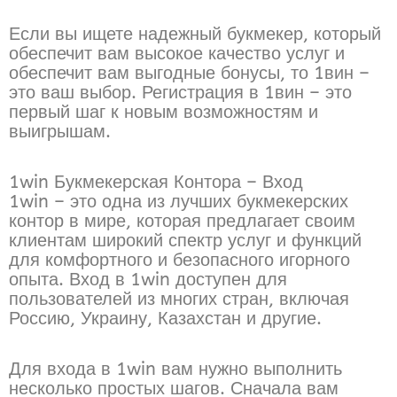
Если вы ищете надежный букмекер, который
обеспечит вам высокое качество услуг и
обеспечит вам выгодные бонусы, то 1вин –
это ваш выбор. Регистрация в 1вин – это
первый шаг к новым возможностям и
выигрышам.
1win Букмекерская Контора – Вход
1win – это одна из лучших букмекерских
контор в мире, которая предлагает своим
клиентам широкий спектр услуг и функций
для комфортного и безопасного игорного
опыта. Вход в 1win доступен для
пользователей из многих стран, включая
Россию, Украину, Казахстан и другие.
Для входа в 1win вам нужно выполнить
несколько простых шагов. Сначала вам