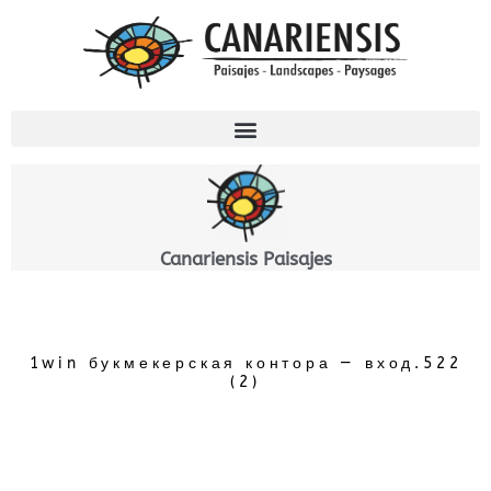
Ir
al
contenido
Canariensis Paisajes
1win букмекерская контора — вход.522
(2)