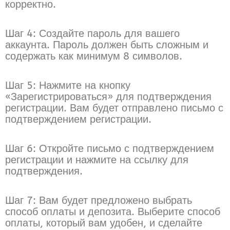
корректно.
Шаг 4: Создайте пароль для вашего
аккаунта. Пароль должен быть сложным и
содержать как минимум 8 символов.
Шаг 5: Нажмите на кнопку
«Зарегистрироваться» для подтверждения
регистрации. Вам будет отправлено письмо с
подтверждением регистрации.
Шаг 6: Откройте письмо с подтверждением
регистрации и нажмите на ссылку для
подтверждения.
Шаг 7: Вам будет предложено выбрать
способ оплаты и депозита. Выберите способ
оплаты, который вам удобен, и сделайте