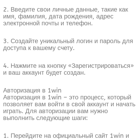
2. Введите свои личные данные, такие как
имя, фамилия, дата рождения, адрес
электронной почты и телефон.
3. Создайте уникальный логин и пароль для
доступа к вашему счету.
4. Нажмите на кнопку «Зарегистрироваться»
и ваш аккаунт будет создан.
Авторизация в 1win
Авторизация в 1win – это процесс, который
позволяет вам войти в свой аккаунт и начать
играть. Для авторизации вам нужно
выполнить следующие шаги:
1. Перейдите на официальный сайт 1win и