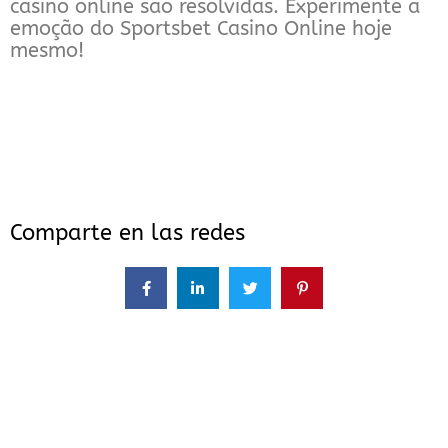
casino online são resolvidas. Experimente a
emoção do Sportsbet Casino Online hoje
mesmo!
Comparte en las redes