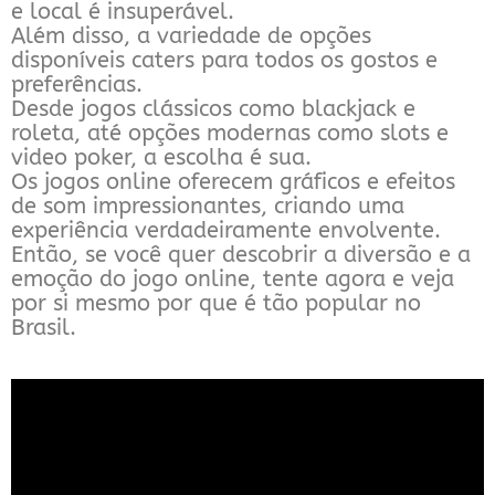
e local é insuperável.
Além disso, a variedade de opções
disponíveis caters para todos os gostos e
preferências.
Desde jogos clássicos como blackjack e
roleta, até opções modernas como slots e
video poker, a escolha é sua.
Os jogos online oferecem gráficos e efeitos
de som impressionantes, criando uma
experiência verdadeiramente envolvente.
Então, se você quer descobrir a diversão e a
emoção do jogo online, tente agora e veja
por si mesmo por que é tão popular no
Brasil.