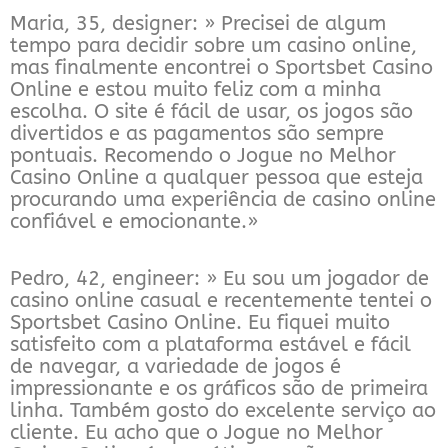
Maria, 35, designer: » Precisei de algum
tempo para decidir sobre um casino online,
mas finalmente encontrei o Sportsbet Casino
Online e estou muito feliz com a minha
escolha. O site é fácil de usar, os jogos são
divertidos e as pagamentos são sempre
pontuais. Recomendo o Jogue no Melhor
Casino Online a qualquer pessoa que esteja
procurando uma experiência de casino online
confiável e emocionante.»
Pedro, 42, engineer: » Eu sou um jogador de
casino online casual e recentemente tentei o
Sportsbet Casino Online. Eu fiquei muito
satisfeito com a plataforma estável e fácil
de navegar, a variedade de jogos é
impressionante e os gráficos são de primeira
linha. Também gosto do excelente serviço ao
cliente. Eu acho que o Jogue no Melhor