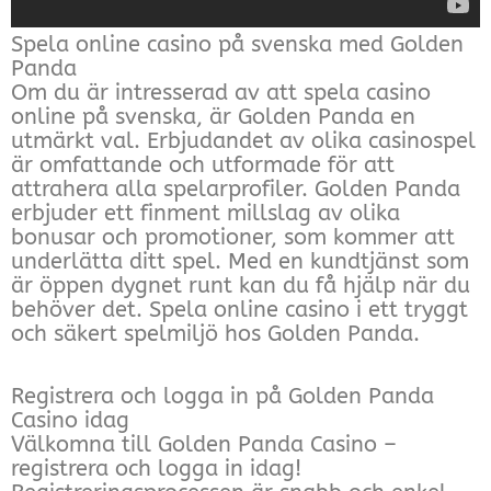
Spela online casino på svenska med Golden
Panda
Om du är intresserad av att spela casino
online på svenska, är Golden Panda en
utmärkt val. Erbjudandet av olika casinospel
är omfattande och utformade för att
attrahera alla spelarprofiler. Golden Panda
erbjuder ett finment millslag av olika
bonusar och promotioner, som kommer att
underlätta ditt spel. Med en kundtjänst som
är öppen dygnet runt kan du få hjälp när du
behöver det. Spela online casino i ett tryggt
och säkert spelmiljö hos Golden Panda.
Registrera och logga in på Golden Panda
Casino idag
Välkomna till Golden Panda Casino –
registrera och logga in idag!