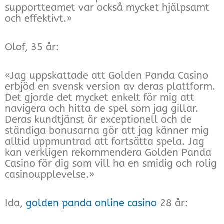
supportteamet var också mycket hjälpsamt
och effektivt.»
Olof, 35 år:
«Jag uppskattade att Golden Panda Casino
erbjöd en svensk version av deras plattform.
Det gjorde det mycket enkelt för mig att
navigera och hitta de spel som jag gillar.
Deras kundtjänst är exceptionell och de
ständiga bonusarna gör att jag känner mig
alltid uppmuntrad att fortsätta spela. Jag
kan verkligen rekommendera Golden Panda
Casino för dig som vill ha en smidig och rolig
casinoupplevelse.»
Ida,
golden panda online casino
28 år: