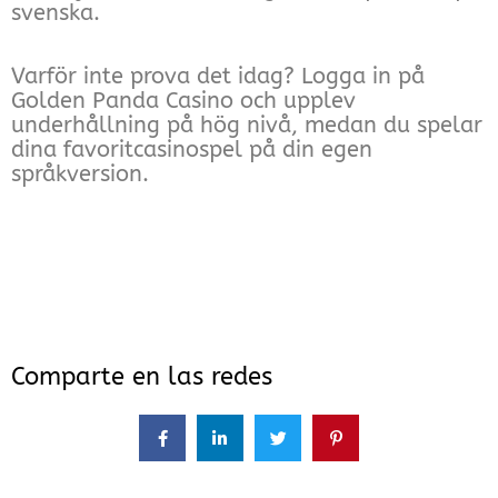
svenska.
Varför inte prova det idag? Logga in på
Golden Panda Casino och upplev
underhållning på hög nivå, medan du spelar
dina favoritcasinospel på din egen
språkversion.
Comparte en las redes