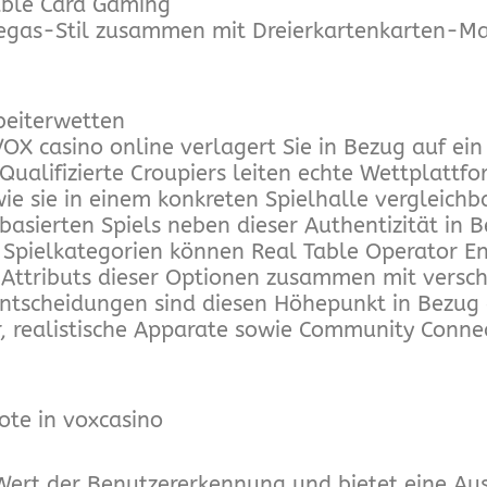
Table Card Gaming
Vegas-Stil zusammen mit Dreierkartenkarten-M
beiterwetten
X casino online verlagert Sie in Bezug auf ein
ualifizierte Croupiers leiten echte Wettplattf
e sie in einem konkreten Spielhalle vergleichbar
basierten Spiels neben dieser Authentizität in 
n Spielkategorien können Real Table Operator E
Attributs dieser Optionen zusammen mit versch
 Entscheidungen sind diesen Höhepunkt in Bezug
r, realistische Apparate sowie Community Conne
te in voxcasino
ert der Benutzererkennung und bietet eine Au