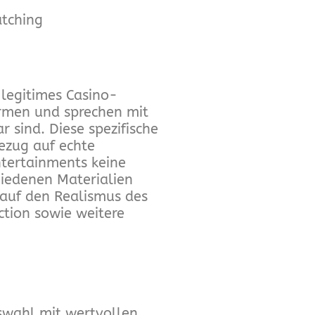
atching
 legitimes Casino-
ormen und sprechen mit
 sind. Diese spezifische
Bezug auf echte
ntertainments keine
iedenen Materialien
 auf den Realismus des
ction sowie weitere
swahl mit wertvollen