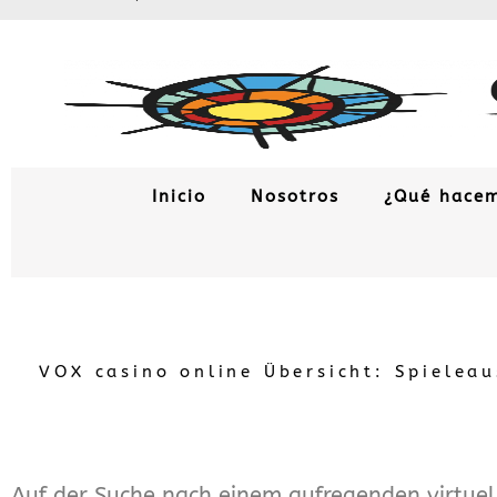
Ir
al
contenido
Inicio
Nosotros
¿Qué hace
VOX casino online Übersicht: Spielea
Auf der Suche nach einem aufregenden virtuel