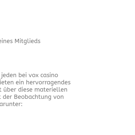
ines Mitglieds
 jeden bei vox casino
bieten ein hervorragendes
 über diese materiellen
t der Beobachtung von
arunter: