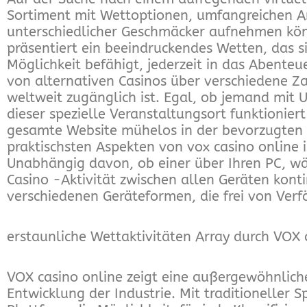
Sortiment mit Wettoptionen, umfangreichen An
unterschiedlicher Geschmäcker aufnehmen könn
präsentiert ein beeindruckendes Wetten, das s
Möglichkeit befähigt, jederzeit in das Abenteu
von alternativen Casinos über verschiedene Za
weltweit zugänglich ist. Egal, ob jemand mit
dieser spezielle Veranstaltungsort funktioniert
gesamte Website mühelos in der bevorzugten M
praktischsten Aspekten von vox casino online 
Unabhängig davon, ob einer über Ihren PC, wäh
Casino -Aktivität zwischen allen Geräten kontin
verschiedenen Geräteformen, die frei von Verf
erstaunliche Wettaktivitäten Array durch VOX 
VOX casino online zeigt eine außergewöhnlich
Entwicklung der Industrie. Mit traditioneller S