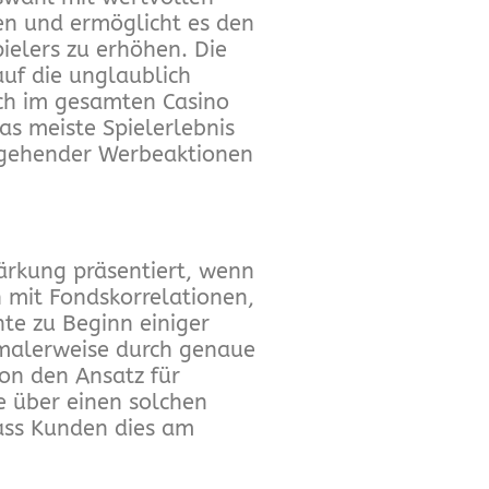
zen und ermöglicht es den
pielers zu erhöhen. Die
uf die unglaublich
ch im gesamten Casino
as meiste Spielerlebnis
bergehender Werbeaktionen
tärkung präsentiert, wenn
 mit Fondskorrelationen,
te zu Beginn einiger
malerweise durch genaue
on den Ansatz für
e über einen solchen
dass Kunden dies am