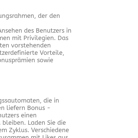
nungsrahmen, der den
Ansehen des Benutzers in
en mit Privilegien. Das
sten vorstehenden
zerdefinierte Vorteile,
Bonusprämien sowie
gssautomaten, die in
en liefern Bonus -
nutzers einen
 bleiben. Laden Sie die
em Zyklus. Verschiedene
 zusammen mit Likes aus