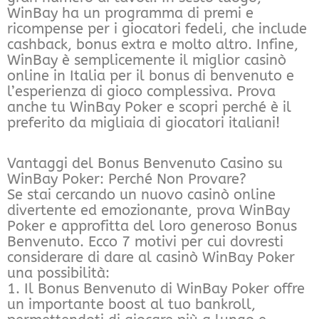
WinBay ha un programma di premi e
ricompense per i giocatori fedeli, che include
cashback, bonus extra e molto altro. Infine,
WinBay è semplicemente il miglior casinò
online in Italia per il bonus di benvenuto e
l’esperienza di gioco complessiva. Prova
anche tu WinBay Poker e scopri perché è il
preferito da migliaia di giocatori italiani!
Vantaggi del Bonus Benvenuto Casino su
WinBay Poker: Perché Non Provare?
Se stai cercando un nuovo casinò online
divertente ed emozionante, prova WinBay
Poker e approfitta del loro generoso Bonus
Benvenuto. Ecco 7 motivi per cui dovresti
considerare di dare al casinò WinBay Poker
una possibilità:
1. Il Bonus Benvenuto di WinBay Poker offre
un importante boost al tuo bankroll,