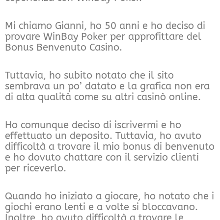
Mi chiamo Gianni, ho 50 anni e ho deciso di
provare WinBay Poker per approfittare del
Bonus Benvenuto Casino.
Tuttavia, ho subito notato che il sito
sembrava un po’ datato e la grafica non era
di alta qualità come su altri casinò online.
Ho comunque deciso di iscrivermi e ho
effettuato un deposito. Tuttavia, ho avuto
difficoltà a trovare il mio bonus di benvenuto
e ho dovuto chattare con il servizio clienti
per riceverlo.
Quando ho iniziato a giocare, ho notato che i
giochi erano lenti e a volte si bloccavano.
Inoltre, ho avuto difficoltà a trovare le