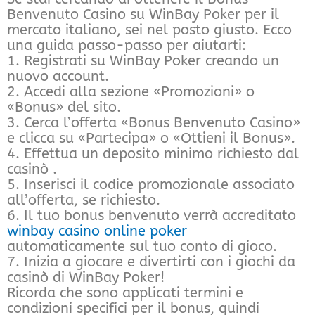
Benvenuto Casino su WinBay Poker per il
mercato italiano, sei nel posto giusto. Ecco
una guida passo-passo per aiutarti:
1. Registrati su WinBay Poker creando un
nuovo account.
2. Accedi alla sezione «Promozioni» o
«Bonus» del sito.
3. Cerca l’offerta «Bonus Benvenuto Casino»
e clicca su «Partecipa» o «Ottieni il Bonus».
4. Effettua un deposito minimo richiesto dal
casinò .
5. Inserisci il codice promozionale associato
all’offerta, se richiesto.
6. Il tuo bonus benvenuto verrà accreditato
winbay casino online poker
automaticamente sul tuo conto di gioco.
7. Inizia a giocare e divertirti con i giochi da
casinò di WinBay Poker!
Ricorda che sono applicati termini e
condizioni specifici per il bonus, quindi