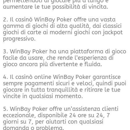
permettendoti di giocare più a lungo e
aumentare le tue possibilità di vincita.
2. Il casinò WinBay Poker offre una vasta
gamma di giochi di alta qualità, dai classici
giochi di carte ai moderni giochi con jackpot
progressivo.
3. WinBay Poker ha una piattaforma di gioco
facile da usare, che rende l’esperienza di
gioco ancora più divertente e fluida.
4. Il casinò online WinBay Poker garantisce
sempre pagamenti sicuri e veloci, quindi puoi
giocare in tutta tranquillità e ritirare le tue
vincite in qualsiasi momento.
5. WinBay Poker offre un’assistenza clienti
eccezionale, disponibile 24 ore su 24, 7
giorni su 7, per aiutarti con qualsiasi
domanda o problema.