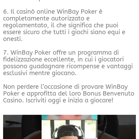
6. Il casinò online WinBay Poker è
completamente autorizzato e
regolamentato, il che significa che puoi
essere sicuro che tutti i giochi siano equi e
onesti.
7. WinBay Poker offre un programma di
fidelizzazione eccellente, in cui i giocatori
possono guadagnare ricompense e vantaggi
esclusivi mentre giocano.
Non perdere l’occasione di provare WinBay
Poker e approfitta del loro Bonus Benvenuto
Casino. Iscriviti oggi e inizia a giocare!