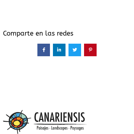
Comparte en las redes