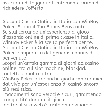
assicurati di leggerli attentamente prima di
richiedere l’offerta.
Gioca al Casinò Online in Italia con WinBay
Poker: Scopri il Tuo Bonus Benvenuto
Se stai cercando un’esperienza di gioco
d’azzardo online di prima classe in Italia,
WinBay Poker è la scelta perfetta per te.
Gioca al Casinò Online in Italia con WinBay
Poker e approfitta del generoso bonus di
benvenuto.
Scopri un’ampia gamma di giochi da casinò
online, tra cui slot machine, blackjack,
roulette e molto altro.
WinBay Poker offre anche giochi con croupier
dal vivo per un’esperienza di casinò ancora
più realistica.
I pagamenti sono veloci e sicuri, garantendo
tranquillità durante il gioco.
Inoltre, il sito web è facile da navigare e