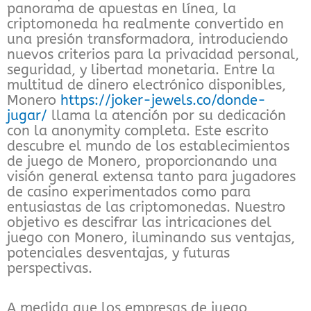
panorama de apuestas en línea, la
criptomoneda ha realmente convertido en
una presión transformadora, introduciendo
nuevos criterios para la privacidad personal,
seguridad, y libertad monetaria. Entre la
multitud de dinero electrónico disponibles,
Monero
https://joker-jewels.co/donde-
jugar/
llama la atención por su dedicación
con la anonymity completa. Este escrito
descubre el mundo de los establecimientos
de juego de Monero, proporcionando una
visión general extensa tanto para jugadores
de casino experimentados como para
entusiastas de las criptomonedas. Nuestro
objetivo es descifrar las intricaciones del
juego con Monero, iluminando sus ventajas,
potenciales desventajas, y futuras
perspectivas.
A medida que los empresas de juego