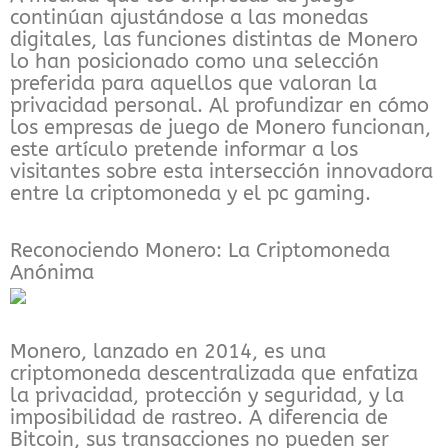
continúan ajustándose a las monedas
digitales, las funciones distintas de Monero
lo han posicionado como una selección
preferida para aquellos que valoran la
privacidad personal. Al profundizar en cómo
los empresas de juego de Monero funcionan,
este artículo pretende informar a los
visitantes sobre esta intersección innovadora
entre la criptomoneda y el pc gaming.
Reconociendo Monero: La Criptomoneda
Anónima
Monero, lanzado en 2014, es una
criptomoneda descentralizada que enfatiza
la privacidad, protección y seguridad, y la
imposibilidad de rastreo. A diferencia de
Bitcoin, sus transacciones no pueden ser