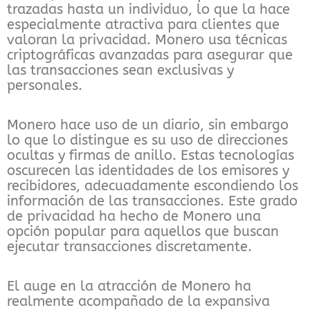
trazadas hasta un individuo, lo que la hace
especialmente atractiva para clientes que
valoran la privacidad. Monero usa técnicas
criptográficas avanzadas para asegurar que
las transacciones sean exclusivas y
personales.
Monero hace uso de un diario, sin embargo
lo que lo distingue es su uso de direcciones
ocultas y firmas de anillo. Estas tecnologías
oscurecen las identidades de los emisores y
recibidores, adecuadamente escondiendo los
información de las transacciones. Este grado
de privacidad ha hecho de Monero una
opción popular para aquellos que buscan
ejecutar transacciones discretamente.
El auge en la atracción de Monero ha
realmente acompañado de la expansiva