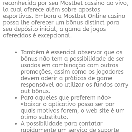
reconhecida por seu Mostbet cassino ao vivo,
la cual oferece além sobre apostas
esportivas. Embora a Mostbet Online casino
possa lhe oferecer um bônus distinct para
seu depósito inicial, a gama de jogos
oferecidos é excepcional.
Também é essencial observar que os
bônus não tem a possibilidade de ser
usados em combinação com outras
promoções, assim como os jogadores
devem aderir a práticas de game
responsável ao utilizar os fundos carry
out bônus.
Para aqueles que preferem não»
«baixar o aplicativo possa ser por
quais motivos forem, o web site é um
ótimo substituto.
A possibilidade para contatar
rapidamente um serviço de suporte