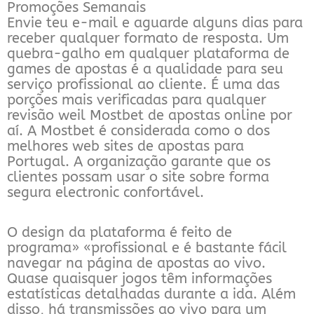
Promoções Semanais
Envie teu e-mail e aguarde alguns dias para
receber qualquer formato de resposta. Um
quebra-galho em qualquer plataforma de
games de apostas é a qualidade para seu
serviço profissional ao cliente. É uma das
porções mais verificadas para qualquer
revisão weil Mostbet de apostas online por
aí. A Mostbet é considerada como o dos
melhores web sites de apostas para
Portugal. A organização garante que os
clientes possam usar o site sobre forma
segura electronic confortável.
O design da plataforma é feito de
programa» «profissional e é bastante fácil
navegar na página de apostas ao vivo.
Quase quaisquer jogos têm informações
estatísticas detalhadas durante a ida. Além
disso, há transmissões ao vivo para um