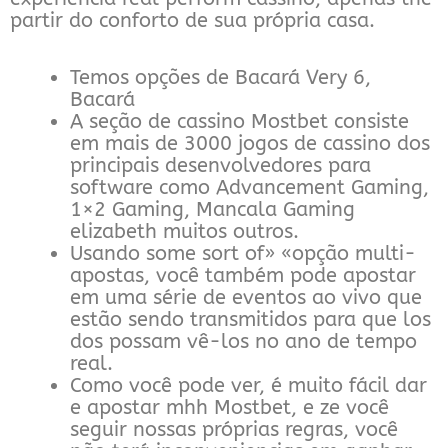
partir do conforto de sua própria casa.
Temos opções de Bacará Very 6,
Bacará
A seção de cassino Mostbet consiste
em mais de 3000 jogos de cassino dos
principais desenvolvedores para
software como Advancement Gaming,
1×2 Gaming, Mancala Gaming
elizabeth muitos outros.
Usando some sort of» «opção multi-
apostas, você também pode apostar
em uma série de eventos ao vivo que
estão sendo transmitidos para que los
dos possam vê-los no ano de tempo
real.
Como você pode ver, é muito fácil dar
e apostar mhh Mostbet, e ze você
seguir nossas próprias regras, você