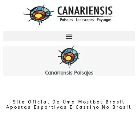
Ir
al
contenido
Canariensis Paisajes
Site Oficial De Uma Mostbet Brasil
Apostas Esportivas E Cassino No Brasil