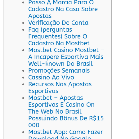
Passo A Marcia Para O
Cadastro Na Casa Sobre
Apostas
Verificação De Conta
Faq (perguntas
Frequentes) Sobre O
Cadastro Na Mostbet
Mostbet Casino Mostbet –
A Incapere Esportiva Mais
Well-known Do Brasil
Promoções Semanais
Cassino Ao Vivo
Recursos Nas Apostas
Esportivas
Mostbet – Apostas
Esportivas E Casino On
The Web No Brasil
Possuindo Bônus De R$15
000
Mostbet App: Como Fazer
Download No Google