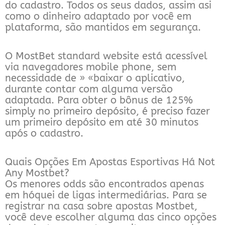
do cadastro. Todos os seus dados, assim asi
como o dinheiro adaptado por você em
plataforma, são mantidos em segurança.
O MostBet standard website está acessível
via navegadores mobile phone, sem
necessidade de » «baixar o aplicativo,
durante contar com alguma versão
adaptada. Para obter o bônus de 125%
simply no primeiro depósito, é preciso fazer
um primeiro depósito em até 30 minutos
após o cadastro.
Quais Opções Em Apostas Esportivas Há Not
Any Mostbet?
Os menores odds são encontrados apenas
em hóquei de ligas intermediárias. Para se
registrar na casa sobre apostas Mostbet,
você deve escolher alguma das cinco opções