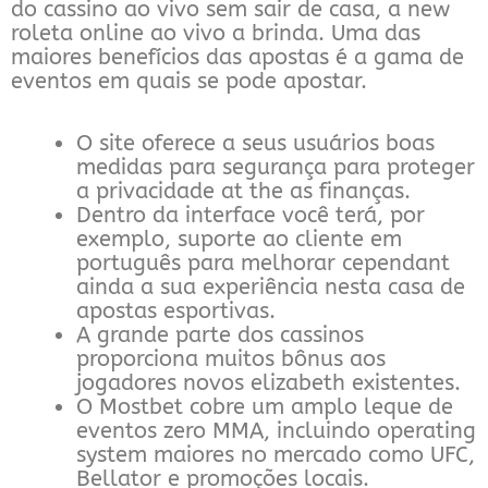
do cassino ao vivo sem sair de casa, a new
roleta online ao vivo a brinda. Uma das
maiores benefícios das apostas é a gama de
eventos em quais se pode apostar.
O site oferece a seus usuários boas
medidas para segurança para proteger
a privacidade at the as finanças.
Dentro da interface você terá, por
exemplo, suporte ao cliente em
português para melhorar cependant
ainda a sua experiência nesta casa de
apostas esportivas.
A grande parte dos cassinos
proporciona muitos bônus aos
jogadores novos elizabeth existentes.
O Mostbet cobre um amplo leque de
eventos zero MMA, incluindo operating
system maiores no mercado como UFC,
Bellator e promoções locais.