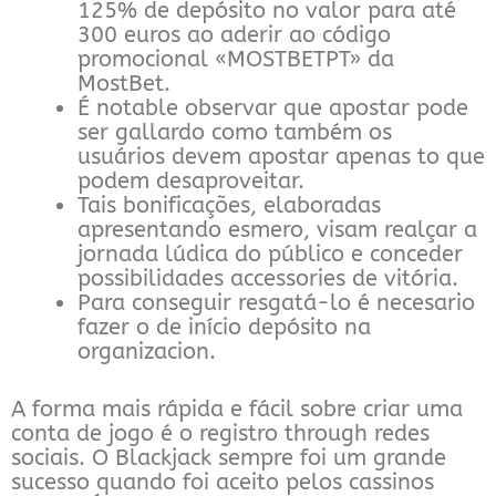
125% de depósito no valor para até
300 euros ao aderir ao código
promocional «MOSTBETPT» da
MostBet.
É notable observar que apostar pode
ser gallardo como também os
usuários devem apostar apenas to que
podem desaproveitar.
Tais bonificações, elaboradas
apresentando esmero, visam realçar a
jornada lúdica do público e conceder
possibilidades accessories de vitória.
Para conseguir resgatá-lo é necesario
fazer o de início depósito na
organizacion.
A forma mais rápida e fácil sobre criar uma
conta de jogo é o registro through redes
sociais. O Blackjack sempre foi um grande
sucesso quando foi aceito pelos cassinos