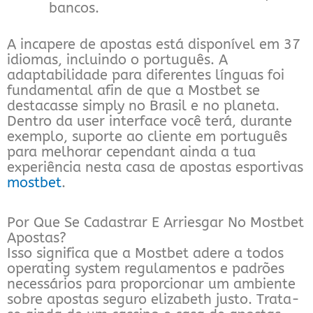
bancos.
A incapere de apostas está disponível em 37
idiomas, incluindo o português. A
adaptabilidade para diferentes línguas foi
fundamental afin de que a Mostbet se
destacasse simply no Brasil e no planeta.
Dentro da user interface você terá, durante
exemplo, suporte ao cliente em português
para melhorar cependant ainda a tua
experiência nesta casa de apostas esportivas
mostbet
.
Por Que Se Cadastrar E Arriesgar No Mostbet
Apostas?
Isso significa que a Mostbet adere a todos
operating system regulamentos e padrões
necessários para proporcionar um ambiente
sobre apostas seguro elizabeth justo. Trata-