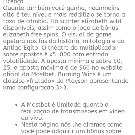
Licença
Quanto também você ganha, néanmoins
alto é teu nível e mais redditizio se torna a
taxa de câmbio. Há scatter elizabeth wild
disponíveis, assim como o jogo de bônus
elizabeth free spins. O visual do game
apelará aos fãs da história, mitologia e do
Antigo Egito. O théatre do multiplicador
sobre apostas é х5. 000 com entrada
volatilidade. A aposta mínima é sobre $0,
25, a aposta máxima é de $60 no website
oficial da Mostbet. Burning Wins é um
clássico «frutado» da Playson apresentando
uma configuração 3×3.
A Mostbet é limitada quanto a
realização de transmissões em vídeo
ao vivo.
Nesta página nós lhe diremos como
você pode adquirir um bônus sobre