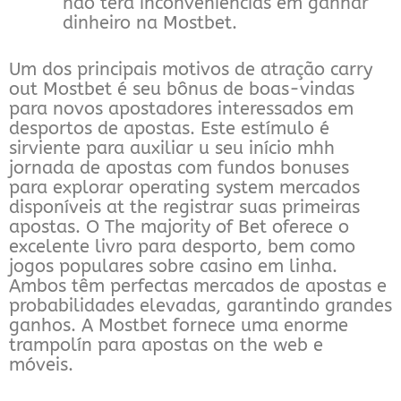
não terá inconveniencias em ganhar
dinheiro na Mostbet.
Um dos principais motivos de atração carry
out Mostbet é seu bônus de boas-vindas
para novos apostadores interessados em
desportos de apostas. Este estímulo é
sirviente para auxiliar u seu início mhh
jornada de apostas com fundos bonuses
para explorar operating system mercados
disponíveis at the registrar suas primeiras
apostas. O The majority of Bet oferece o
excelente livro para desporto, bem como
jogos populares sobre casino em linha.
Ambos têm perfectas mercados de apostas e
probabilidades elevadas, garantindo grandes
ganhos. A Mostbet fornece uma enorme
trampolín para apostas on the web e
móveis.