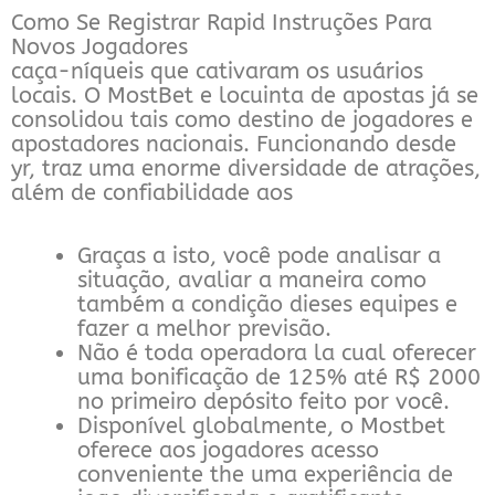
Como Se Registrar Rapid Instruções Para
Novos Jogadores
caça-níqueis que cativaram os usuários
locais. O MostBet e locuinta de apostas já se
consolidou tais como destino de jogadores e
apostadores nacionais. Funcionando desde
yr, traz uma enorme diversidade de atrações,
além de confiabilidade aos
Graças a isto, você pode analisar a
situação, avaliar a maneira como
também a condição dieses equipes e
fazer a melhor previsão.
Não é toda operadora la cual oferecer
uma bonificação de 125% até R$ 2000
no primeiro depósito feito por você.
Disponível globalmente, o Mostbet
oferece aos jogadores acesso
conveniente the uma experiência de