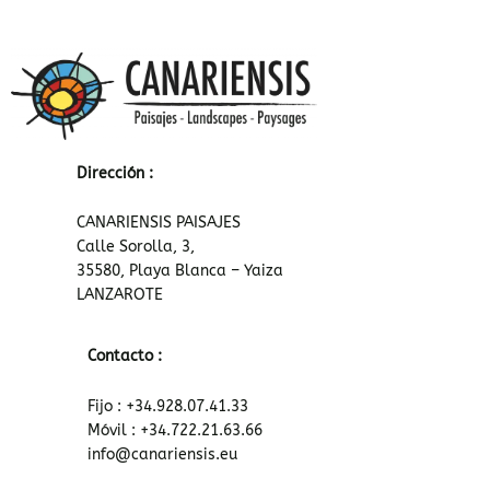
Dirección :
CANARIENSIS PAISAJES
Calle Sorolla, 3,
35580, Playa Blanca – Yaiza
LANZAROTE
Contacto :
Fijo : +34.928.07.41.33
Móvil : +34.722.21.63.66
info@canariensis.eu