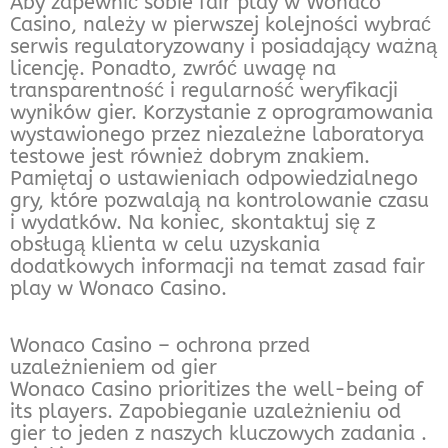
Aby zapewnić sobie fair play w Wonaco
Casino, należy w pierwszej kolejności wybrać
serwis regulatoryzowany i posiadający ważną
licencję. Ponadto, zwróć uwagę na
transparentność i regularność weryfikacji
wyników gier. Korzystanie z oprogramowania
wystawionego przez niezależne laboratorya
testowe jest również dobrym znakiem.
Pamiętaj o ustawieniach odpowiedzialnego
gry, które pozwalają na kontrolowanie czasu
i wydatków. Na koniec, skontaktuj się z
obsługą klienta w celu uzyskania
dodatkowych informacji na temat zasad fair
play w Wonaco Casino.
Wonaco Casino – ochrona przed
uzależnieniem od gier
Wonaco Casino prioritizes the well-being of
its players. Zapobieganie uzależnieniu od
gier to jeden z naszych kluczowych zadania .