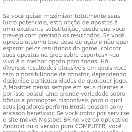
Se você quiser maximizar totalmente seus
lucro potenciais, esta opção de apostas é
uma excelente substituição, desde que você
preveja com precisão os resultados. Se você
aprecia alguma boa dose de ação e não quer
esperar pelos resultados do game, colocar
suas apostas na área sobre esportes» «ao
vivo é a melhor opção para todas. Há
diversos resultados plausíveis em quais você
tem a possibilidade de apostar, dependendo
dasjenige particularidades de qualquer jogo.
A Mostbet pensa sempre em seus clientes e
por isso possui uma grande variedade sobre
bônus e promoções disponíveis para o qual
seus jogadores perform Brasil possam sony
ericsson beneficiar. Se você optar por servirse
o site móvel Mostbet BR na vez do aplicativo
Android ou a versão para COMPUTER, você