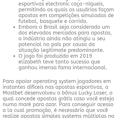
esportivas electronic caça-níqueis,
permitindo os quais os usuários façam
apostas em competições simuladas de
futebol, basquete e corrida.
Embora o Brasil seja considerado um
dos elevados mercados para apostas,
a indústria ainda não atingiu u seu
potencial no país por causa da
situação legitimate predominante.
O jogo foi produzido em 2019
elizabeth teve tanto sucesso que
ganhou imensa fama internacional.
Para apoiar operating system jogadores em
instantes difíceis nas apostas esportivas, a
Mostbet desenvolveu o bônus Lucky Loser, o
qual concede apostas grátis caso você esteja
numa maré para azar. Para conseguir acesso
a la cual promoção, é necessário que você
realize apostas simples systems múltiplas no