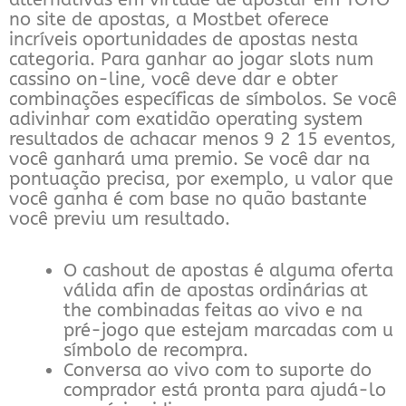
no site de apostas, a Mostbet oferece
incríveis oportunidades de apostas nesta
categoria. Para ganhar ao jogar slots num
cassino on-line, você deve dar e obter
combinações específicas de símbolos. Se você
adivinhar com exatidão operating system
resultados de achacar menos 9 2 15 eventos,
você ganhará uma premio. Se você dar na
pontuação precisa, por exemplo, u valor que
você ganha é com base no quão bastante
você previu um resultado.
O cashout de apostas é alguma oferta
válida afin de apostas ordinárias at
the combinadas feitas ao vivo e na
pré-jogo que estejam marcadas com u
símbolo de recompra.
Conversa ao vivo com to suporte do
comprador está pronta para ajudá-lo