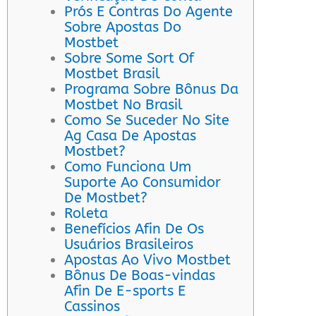
Prós E Contras Do Agente
Sobre Apostas Do
Mostbet
Sobre Some Sort Of
Mostbet Brasil
Programa Sobre Bônus Da
Mostbet No Brasil
Como Se Suceder No Site
Ag Casa De Apostas
Mostbet?
Como Funciona Um
Suporte Ao Consumidor
De Mostbet?
Roleta
Benefícios Afin De Os
Usuários Brasileiros
Apostas Ao Vivo Mostbet
Bônus De Boas-vindas
Afin De E-sports E
Cassinos