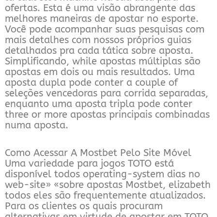
ofertas. Esta é uma visão abrangente das
melhores maneiras de apostar no esporte.
Você pode acompanhar suas pesquisas com
mais detalhes com nossos próprios guias
detalhados pra cada tática sobre aposta.
Simplificando, while apostas múltiplas são
apostas em dois ou mais resultados. Uma
aposta dupla pode conter a couple of
seleções vencedoras para corrida separadas,
enquanto uma aposta tripla pode conter
three or more apostas principais combinadas
numa aposta.
Como Acessar A Mostbet Pelo Site Móvel
Uma variedade para jogos TOTO está
disponível todos operating-system dias no
web-site» «sobre apostas Mostbet, elizabeth
todos eles são frequentemente atualizados.
Para os clientes os quais procuram
alternativas em virtude de apostar em TOTO