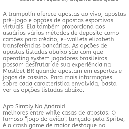
A trampolín oferece apostas ao vivo, apostas
pré-jogo e opções de apostas esportivas
virtuais. Ela também proporciona aos
usuários vários métodos de deposito como
cartões para crédito, e-wallets elizabeth
transferências bancárias. As opções de
apostas listadas abaixo são com que
operating system jogadores brasileiros
possam desfrutar de sua experiência na
Mostbet BR quando apostam em esportes e
jogos de cassino. Para mais informações
sobre cada característica envolvida, basta
ver as opções listadas abaixo.
App Simply No Android
melhores entre while casas de apostas. O
famoso “jogo do avião”, lançado pela Spribe,
é o crash game de maior destaque no