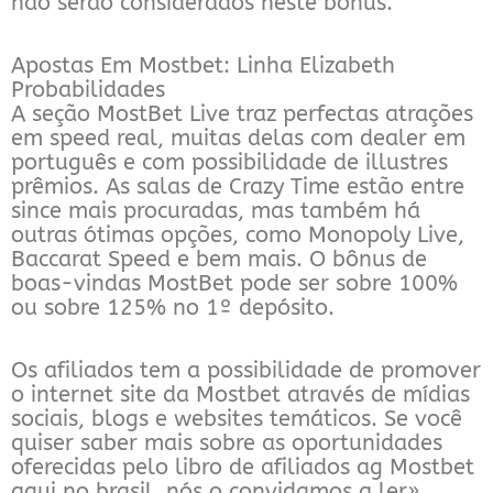
não serão considerados neste bônus.
Apostas Em Mostbet: Linha Elizabeth
Probabilidades
A seção MostBet Live traz perfectas atrações
em speed real, muitas delas com dealer em
português e com possibilidade de illustres
prêmios. As salas de Crazy Time estão entre
since mais procuradas, mas também há
outras ótimas opções, como Monopoly Live,
Baccarat Speed e bem mais. O bônus de
boas-vindas MostBet pode ser sobre 100%
ou sobre 125% no 1º depósito.
Os afiliados tem a possibilidade de promover
o internet site da Mostbet através de mídias
sociais, blogs e websites temáticos. Se você
quiser saber mais sobre as oportunidades
oferecidas pelo libro de afiliados ag Mostbet
aqui no brasil, nós o convidamos a ler»