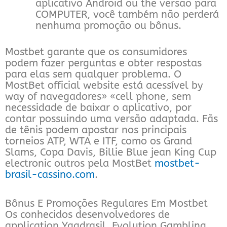
aplicativo Android ou the versão para
COMPUTER, você também não perderá
nenhuma promoção ou bônus.
Mostbet garante que os consumidores
podem fazer perguntas e obter respostas
para elas sem qualquer problema. O
MostBet official website está acessível by
way of navegadores» «cell phone, sem
necessidade de baixar o aplicativo, por
contar possuindo uma versão adaptada. Fãs
de tênis podem apostar nos principais
torneios ATP, WTA e ITF, como os Grand
Slams, Copa Davis, Billie Blue jean King Cup
electronic outros pela MostBet
mostbet-
brasil-cassino.com
.
Bônus E Promoções Regulares Em Mostbet
Os conhecidos desenvolvedores de
application Yggdrasil, Evolution Gambling,