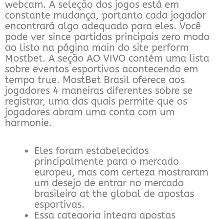
webcam. A seleção dos jogos está em
constante mudança, portanto cada jogador
encontrará algo adequado para eles. Você
pode ver since partidas principais zero modo
ao listo na página main do site perform
Mostbet. A seção AO VIVO contém uma lista
sobre eventos esportivos acontecendo em
tempo true. MostBet Brasil oferece aos
jogadores 4 maneiras diferentes sobre se
registrar, uma das quais permite que os
jogadores abram uma conta com um
harmonie.
Eles foram estabelecidos
principalmente para o mercado
europeu, mas com certeza mostraram
um desejo de entrar no mercado
brasileiro at the global de apostas
esportivas.
Essa categoria integra apostas