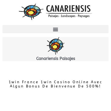
Ir
al
contenido
Canariensis Paisajes
1win France 1win Casino Online Avec
Algun Bonus De Bienvenue De 500%!