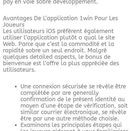
pay en voie sobre développement.
Avantages De L’application 1win Pour Les
Joueurs
Les utilisateurs iOS préfèrent également
utiliser l’application plutôt o qual le site
Web. Parce que c’est la commodité et la
rapidité sobre un seul endroit. Malgré
quelques detailed aspects, le bonus de
bienvenue est l’offre la plus appréciée des
utilisateurs.
Une connexion sécurisée se révèle être
complétée par are generally
confirmation de le présent identité au
moyen d’une étape de vérification, soit
similar courrier électronique, se révèle
être par une autre méthode choisie.
Examinons les principales étapes qui