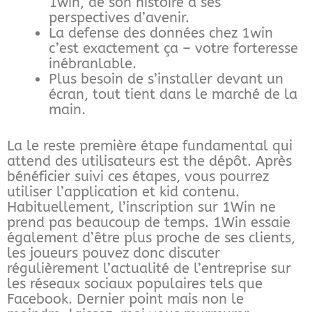
1win, de son histoire à ses
perspectives d’avenir.
La defense des données chez 1win
c’est exactement ça – votre forteresse
inébranlable.
Plus besoin de s’installer devant un
écran, tout tient dans le marché de la
main.
La le reste première étape fundamental qui
attend des utilisateurs est the dépôt. Après
bénéficier suivi ces étapes, vous pourrez
utiliser l’application et kid contenu.
Habituellement, l’inscription sur 1Win ne
prend pas beaucoup de temps. 1Win essaie
également d’être plus proche de ses clients,
les joueurs pouvez donc discuter
régulièrement l’actualité de l’entreprise sur
les réseaux sociaux populaires tels que
Facebook. Dernier point mais non le