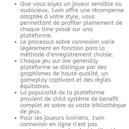
Que vous soyez un joueur sensible ou
audacieux, 1win offre une récompense
adaptée à votre style, vous
permettant de profiter pleinement de
chaque time passé sur una
plateforme.
Le processus sobre connexion varie
légèrement en fonction para la
méthode d’enregistrement choisie.
Chaque jeu sur are generally
plateforme se distingue par des
graphismes de haute qualité, un
gameplay captivant et des règles
équitables.
La popularité de la plateforme
provient de child système de benefit
complet et sobre sa vaste bibliothèque
de jeux.
Pour les joueurs ivoiriens, 1win
connexion en ligne n’est pas