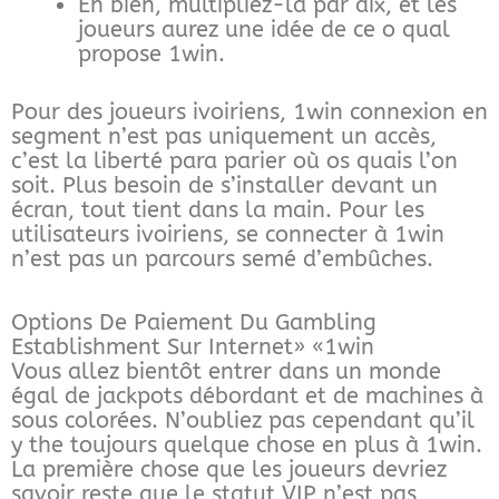
Eh bien, multipliez-la par dix, et les
joueurs aurez une idée de ce o qual
propose 1win.
Pour des joueurs ivoiriens, 1win connexion en
segment n’est pas uniquement un accès,
c’est la liberté para parier où os quais l’on
soit. Plus besoin de s’installer devant un
écran, tout tient dans la main. Pour les
utilisateurs ivoiriens, se connecter à 1win
n’est pas un parcours semé d’embûches.
Options De Paiement Du Gambling
Establishment Sur Internet» «1win
Vous allez bientôt entrer dans un monde
égal de jackpots débordant et de machines à
sous colorées. N’oubliez pas cependant qu’il
y the toujours quelque chose en plus à 1win.
La première chose que les joueurs devriez
savoir reste que le statut VIP n’est pas