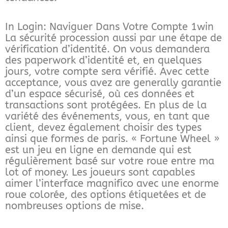
In Login: Naviguer Dans Votre Compte 1win
La sécurité procession aussi par une étape de
vérification d’identité. On vous demandera
des paperwork d’identité et, en quelques
jours, votre compte sera vérifié. Avec cette
acceptance, vous avez are generally garantie
d’un espace sécurisé, où ces données et
transactions sont protégées. En plus de la
variété des événements, vous, en tant que
client, devez également choisir des types
ainsi que formes de paris. « Fortune Wheel »
est un jeu en ligne en demande qui est
régulièrement basé sur votre roue entre ma
lot of money. Les joueurs sont capables
aimer l’interface magnifico avec une enorme
roue colorée, des options étiquetées et de
nombreuses options de mise.