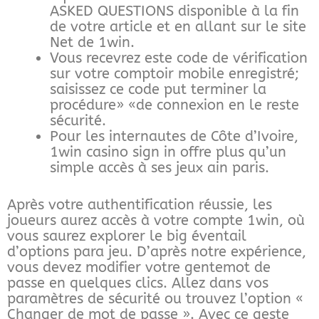
ASKED QUESTIONS disponible à la fin
de votre article et en allant sur le site
Net de 1win.
Vous recevrez este code de vérification
sur votre comptoir mobile enregistré;
saisissez ce code put terminer la
procédure» «de connexion en le reste
sécurité.
Pour les internautes de Côte d’Ivoire,
1win casino sign in offre plus qu’un
simple accès à ses jeux ain paris.
Après votre authentification réussie, les
joueurs aurez accès à votre compte 1win, où
vous saurez explorer le big éventail
d’options para jeu. D’après notre expérience,
vous devez modifier votre gentemot de
passe en quelques clics. Allez dans vos
paramètres de sécurité ou trouvez l’option «
Changer de mot de passe ». Avec ce geste