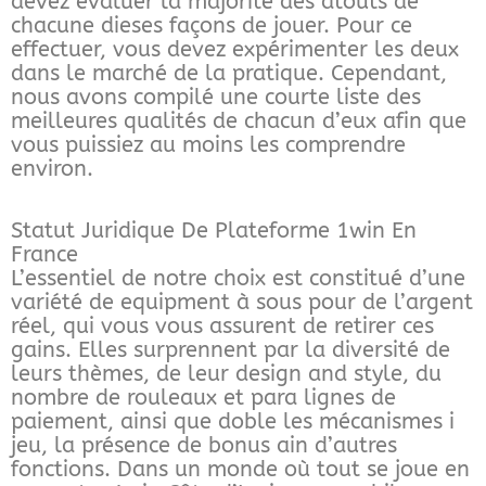
devez évaluer la majorité des atouts de
chacune dieses façons de jouer. Pour ce
effectuer, vous devez expérimenter les deux
dans le marché de la pratique. Cependant,
nous avons compilé une courte liste des
meilleures qualités de chacun d’eux afin que
vous puissiez au moins les comprendre
environ.
Statut Juridique De Plateforme 1win En
France
L’essentiel de notre choix est constitué d’une
variété de equipment à sous pour de l’argent
réel, qui vous vous assurent de retirer ces
gains. Elles surprennent par la diversité de
leurs thèmes, de leur design and style, du
nombre de rouleaux et para lignes de
paiement, ainsi que doble les mécanismes i
jeu, la présence de bonus ain d’autres
fonctions. Dans un monde où tout se joue en