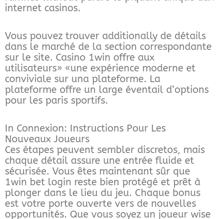
internet casinos.
Vous pouvez trouver additionally de détails
dans le marché de la section correspondante
sur le site. Casino 1win offre aux
utilisateurs» «une expérience moderne et
conviviale sur una plateforme. La
plateforme offre un large éventail d’options
pour les paris sportifs.
In Connexion: Instructions Pour Les
Nouveaux Joueurs
Ces étapes peuvent sembler discretos, mais
chaque détail assure une entrée fluide et
sécurisée. Vous êtes maintenant sûr que
1win bet login reste bien protégé et prêt à
plonger dans le lieu du jeu. Chaque bonus
est votre porte ouverte vers de nouvelles
opportunités. Que vous soyez un joueur wise