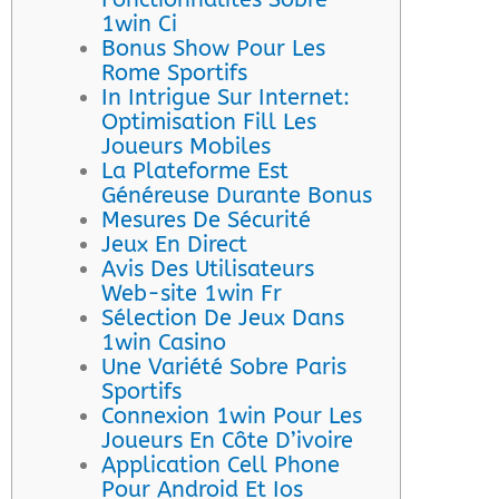
1win Ci
Bonus Show Pour Les
Rome Sportifs
In Intrigue Sur Internet:
Optimisation Fill Les
Joueurs Mobiles
La Plateforme Est
Généreuse Durante Bonus
Mesures De Sécurité
Jeux En Direct
Avis Des Utilisateurs
Web-site 1win Fr
Sélection De Jeux Dans
1win Casino
Une Variété Sobre Paris
Sportifs
Connexion 1win Pour Les
Joueurs En Côte D’ivoire
Application Cell Phone
Pour Android Et Ios