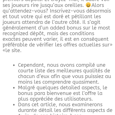
ses joueurs rire jusqu’aux oreilles.
Alors
qu’attendez-vous? Inscrivez-vous désormais
et tout votre qui est doré et pétillant les
joueurs attendra de l’autre côté. Il s’agit
généralement d’un added bonus sur le most
recognized dépôt, mais des conditions
exactes peuvent varier, il est en conséquent
préférable de vérifier les offres actuelles sur»
«le site.
Cependant, nous avons compilé une
courte liste des meilleures qualités de
chacun d’eux afin que vous puissiez au
moins les comprendre quasiment.
Malgré quelques detailed aspects, le
bonus para bienvenue est l’offre la
plus appréciée des utilisateurs.
Dans cet article, nous examinerons
durante détail les différents aspects de