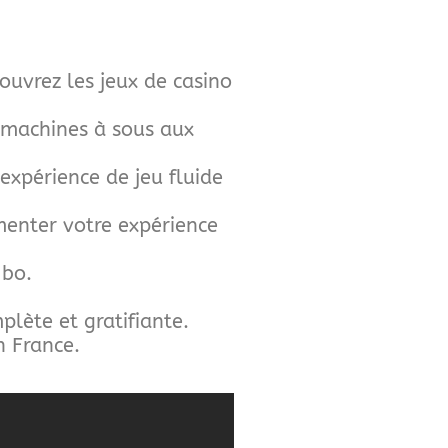
ouvrez les jeux de casino
s machines à sous aux
expérience de jeu fluide
menter votre expérience
 bo.
plète et gratifiante.
n France.