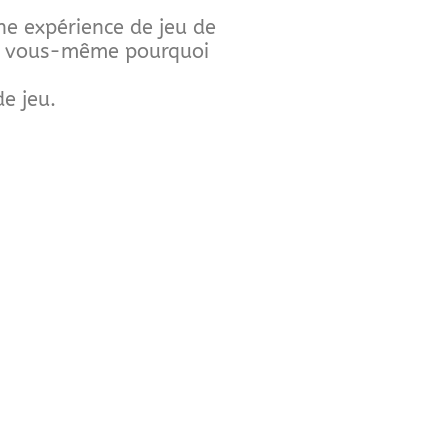
ne expérience de jeu de
ar vous-même pourquoi
e jeu.