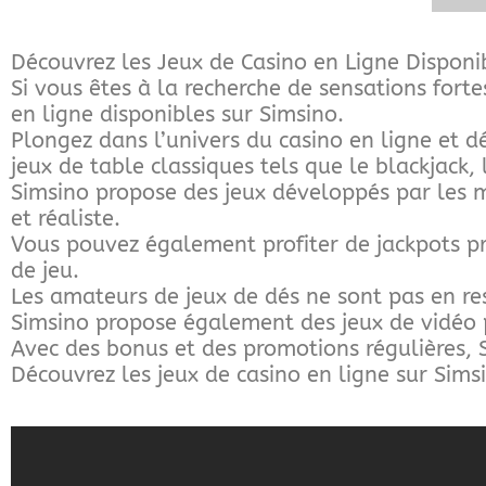
Découvrez les Jeux de Casino en Ligne Disponi
Si vous êtes à la recherche de sensations forte
en ligne disponibles sur Simsino.
Plongez dans l’univers du casino en ligne et d
jeux de table classiques tels que le blackjack, 
Simsino propose des jeux développés par les me
et réaliste.
Vous pouvez également profiter de jackpots pr
de jeu.
Les amateurs de jeux de dés ne sont pas en res
Simsino propose également des jeux de vidéo 
Avec des bonus et des promotions régulières, S
Découvrez les jeux de casino en ligne sur Sims