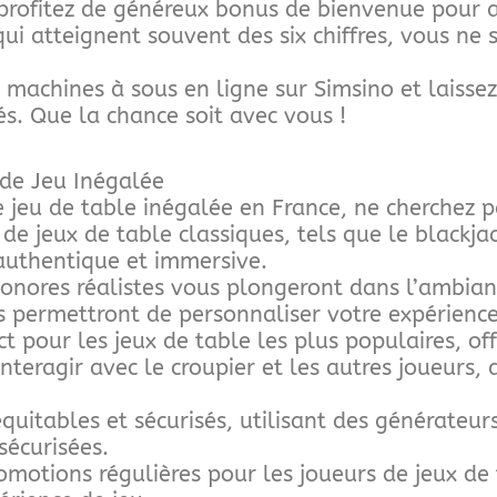
 profitez de généreux bonus de bienvenue pour
qui atteignent souvent des six chiffres, vous ne
x machines à sous en ligne sur Simsino et laiss
tés. Que la chance soit avec vous !
 de Jeu Inégalée
e jeu de table inégalée en France, ne cherchez p
de jeux de table classiques, tels que le blackjac
 authentique et immersive.
sonores réalistes vous plongeront dans l’ambianc
us permettront de personnaliser votre expérience
ct pour les jeux de table les plus populaires, o
interagir avec le croupier et les autres joueurs
quitables et sécurisés, utilisant des générateu
sécurisées.
motions régulières pour les joueurs de jeux de 