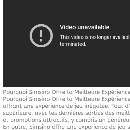
Pourquoi Simsino Offre la Meilleure Expérienc
Pourquoi Simsino Offre la Meilleure Expérience
offrant une expérience de jeu inégalée. Tout d
supérieure, avec les dernières sorties des meil
et promotions attractifs, y compris un génére
En outre, Simsino offre une expérience de jeu s