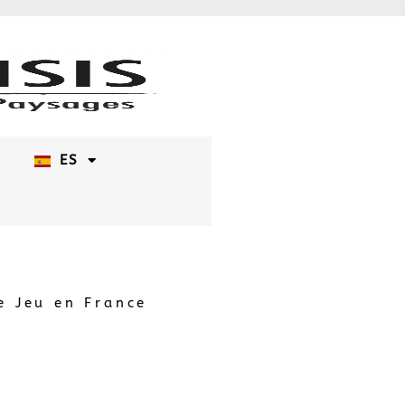
ES
e Jeu en France