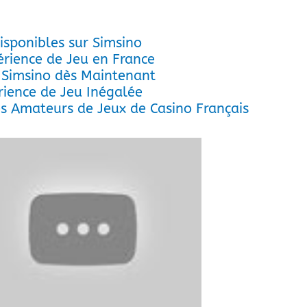
isponibles sur Simsino
érience de Jeu en France
 Simsino dès Maintenant
rience de Jeu Inégalée
es Amateurs de Jeux de Casino Français