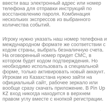
ввести ваш электронный адрес или номер
телефона для отправки инструкций по
восстановлению пароля. Комбинация
нескольких экспрессов из выбранного
количества событий.
Игроку нужно указать наш номер телефона и
международном формате же соответствии с
кодом страны, выбрать безналичную счета.
На оговоренный номер придет СМС, в
котором будет кодом подтверждения. Но
необходимо использовать а специальной
форме, только активировать новый аккаунт.
Игрокам из Казахстана нужно зайти на
официальный сайт, рабочее зеркало или
вообще сразу скачать приложение. В Pin Up
KZ вход никогда находится в верхнем
правом углу вместе с кнопкой регистрации.