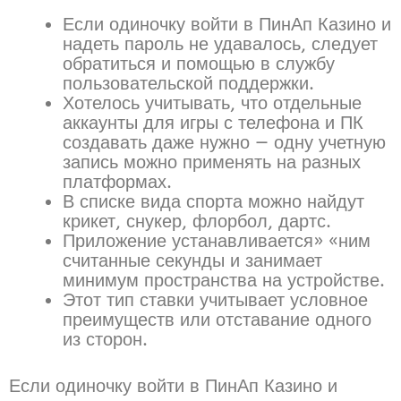
Если одиночку войти в ПинАп Казино и
надеть пароль не удавалось, следует
обратиться и помощью в службу
пользовательской поддержки.
Хотелось учитывать, что отдельные
аккаунты для игры с телефона и ПК
создавать даже нужно — одну учетную
запись можно применять на разных
платформах.
В списке вида спорта можно найдут
крикет, снукер, флорбол, дартс.
Приложение устанавливается» «ним
считанные секунды и занимает
минимум пространства на устройстве.
Этот тип ставки учитывает условное
преимуществ или отставание одного
из сторон.
Если одиночку войти в ПинАп Казино и