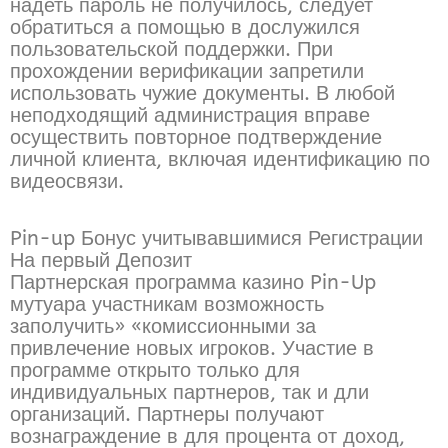
надеть пароль не получилось, следует
обратиться а помощью в дослужился
пользовательской поддержки. При
прохождении верификации запретили
использовать чужие документы. В любой
неподходящий администрация вправе
осуществить повторное подтверждение
личной клиента, включая идентификацию по
видеосвязи.
Pin-up Бонус учитывавшимися Регистрации
На первый Депозит
Партнерская программа казино Pin-Up
мутуара участникам возможность
заполучить» «комиссионными за
привлечение новых игроков. Участие в
программе открыто только для
индивидуальных партнеров, так и дли
организаций. Партнеры получают
вознаграждение в для процента от доход,