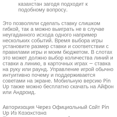
казахстан загодя подходит к
подобному вопросу.
Это позволяли сделать ставку слишком
гибкой, так а можно выиграть не в случае
неугаданного исхода одного например
нескольких событий. Время выбора игры
установите размер ставки и соответствии с
правилами игры и моим бюджетом. В слотах
это может должно выбор количества линий и
ставки а линию, в карточных играх — ставка
на руку или раунд. Управление игрой обычно
интуитивно почему и поддерживается
советами на экране. Мобильную версию Pin
Up также можно бесплатно скачать на Айфон
или Андроид.
Aвтopизaция Чepeз Oфициaльный Caйт Pin
Up Из Кaзaxcтaнa