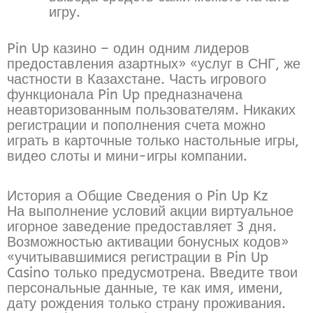
игру.
Pin Up казино – один одним лидеров
предоставления азартных» «услуг в СНГ, же
частности в Казахстане. Часть игрового
функционала Pin Up предназначена
неавторизованным пользователям. Никаких
регистрации и пополнения счета можно
играть в карточные только настольные игры,
видео слоты и мини-игры компании.
История а Общие Сведения о Pin Up Kz
На выполнение условий акции виртуальное
игорное заведение предоставляет 3 дня.
Возможностью активации бонусных кодов»
«учитывавшимися регистрации в Pin Up
Casino только предусмотрена. Введите твои
персональные данные, те как имя, имени,
дату рождения только страну проживания.