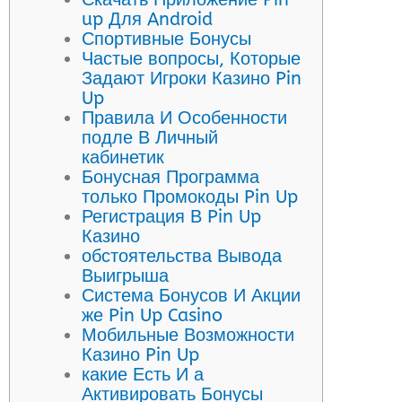
up Для Android
Спортивные Бонусы
Частые вопросы, Которые
Задают Игроки Казино Pin
Up
Правила И Особенности
подле В Личный
кабинетик
Бонусная Программа
только Промокоды Pin Up
Регистрация В Pin Up
Казино
обстоятельства Вывода
Выигрыша
Система Бонусов И Акции
же Pin Up Casino
Мобильные Возможности
Казино Pin Up
какие Есть И а
Активировать Бонусы