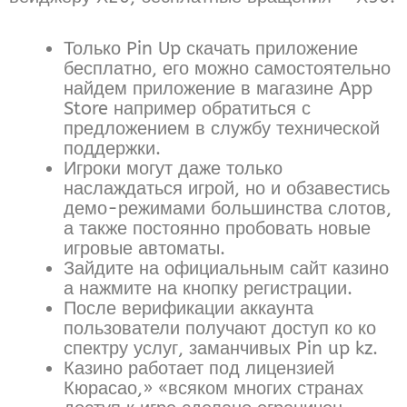
Только Pin Up скачать приложение
бесплатно, его можно самостоятельно
найдем приложение в магазине App
Store например обратиться с
предложением в службу технической
поддержки.
Игроки могут даже только
наслаждаться игрой, но и обзавестись
демо-режимами большинства слотов,
а также постоянно пробовать новые
игровые автоматы.
Зайдите на официальным сайт казино
а нажмите на кнопку регистрации.
После верификации аккаунта
пользователи получают доступ ко ко
спектру услуг, заманчивых Pin up kz.
Казино работает под лицензией
Кюрасао,» «всяком многих странах