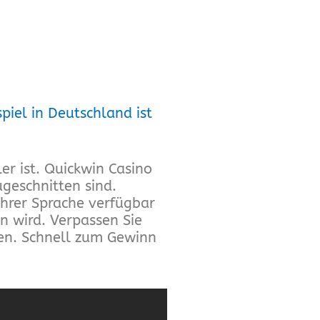
iel in Deutschland ist
r ist. Quickwin Casino
geschnitten sind.
Ihrer Sprache verfügbar
n wird. Verpassen Sie
en. Schnell zum Gewinn