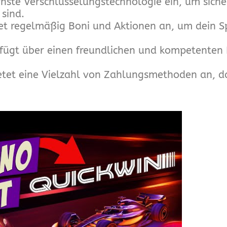
rnste Verschlüsselungstechnologie ein, um siche
sind.
tet regelmäßig Boni und Aktionen an, um dein S
rfügt über einen freundlichen und kompetenten 
etet eine Vielzahl von Zahlungsmethoden an, d