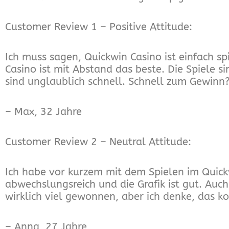
Customer Review 1 – Positive Attitude:
Ich muss sagen, Quickwin Casino ist einfach sp
Casino ist mit Abstand das beste. Die Spiele 
sind unglaublich schnell. Schnell zum Gewinn?
– Max, 32 Jahre
Customer Review 2 – Neutral Attitude:
Ich habe vor kurzem mit dem Spielen im Quickw
abwechslungsreich und die Grafik ist gut. Auch
wirklich viel gewonnen, aber ich denke, das k
– Anna, 27 Jahre