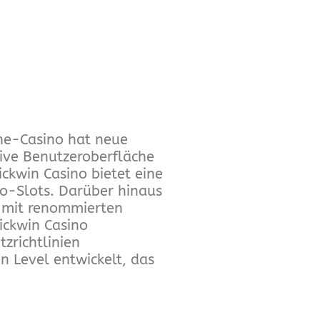
ine-Casino hat neue
tive Benutzeroberfläche
ickwin Casino bietet eine
eo-Slots. Darüber hinaus
t mit renommierten
ickwin Casino
zrichtlinien
n Level entwickelt, das