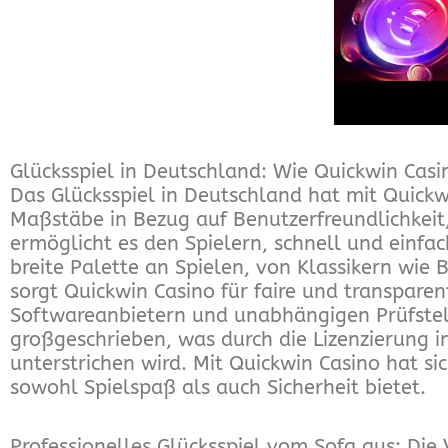
Glücksspiel in Deutschland: Wie Quickwin Casi
Das Glücksspiel in Deutschland hat mit Quickw
Maßstäbe in Bezug auf Benutzerfreundlichkeit,
ermöglicht es den Spielern, schnell und einfach
breite Palette an Spielen, von Klassikern wie
sorgt Quickwin Casino für faire und transpar
Softwareanbietern und unabhängigen Prüfstell
großgeschrieben, was durch die Lizenzierung i
unterstrichen wird. Mit Quickwin Casino hat si
sowohl Spielspaß als auch Sicherheit bietet.
Professionelles Glücksspiel vom Sofa aus: Die