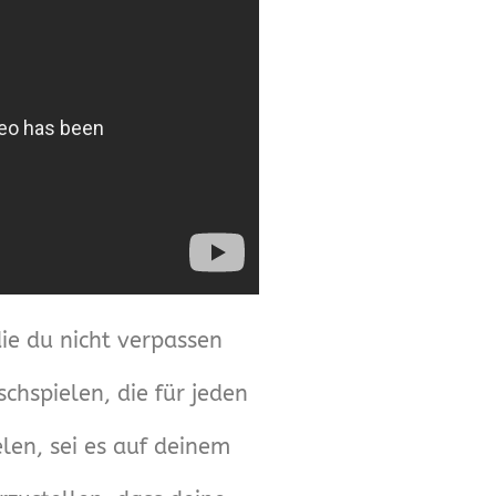
ie du nicht verpassen
schspielen, die für jeden
elen, sei es auf deinem