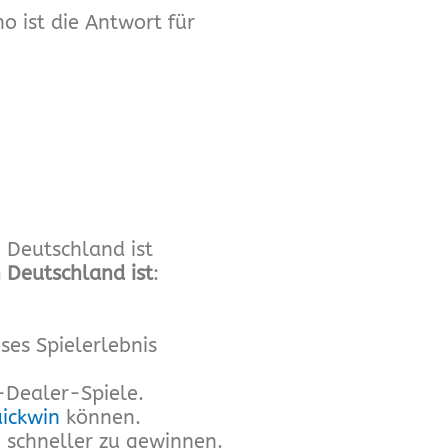
 ist die Antwort für
 Deutschland ist
 Deutschland ist
:
ses Spielerlebnis
e-Dealer-Spiele.
ickwin
können.
 schneller zu gewinnen.