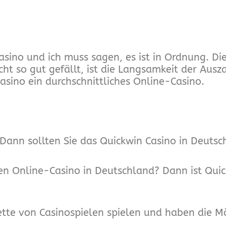
Casino und ich muss sagen, es ist in Ordnung. Di
ht so gut gefällt, ist die Langsamkeit der Ausz
asino ein durchschnittliches Online-Casino.
? Dann sollten Sie das Quickwin Casino in Deuts
en Online-Casino in Deutschland? Dann ist Quick
ette von Casinospielen spielen und haben die Mö