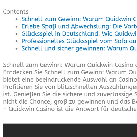
Contents
Schnell zum Gewinn: Warum Quickwin Cas
Erlebe Spaß und Abwechslung: Die Vorte
Glücksspiel in Deutschland: Wie Quickwi
Professionelles Glücksspiel vom Sofa au
Schnell und sicher gewinnen: Warum Qui
Schnell zum Gewinn: Warum Quickwin Casino di
Entdecken Sie Schnell zum Gewinn: Warum Quick
bietet eine beeindruckende Auswahl an Casinos
Profitieren Sie von blitzschnellen Auszahlung
ist. Genießen Sie die sichere und zuverlässig
nicht die Chance, groß zu gewinnen und das 
– Quickwin Casino ist die Antwort für deutsche