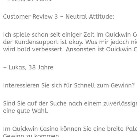
Customer Review 3 – Neutral Attitude:
Ich spiele schon seit einiger Zeit im Quickwin 
der Kundensupport ist okay. Was mir jedoch nic
wird bald verbessert. Ansonsten ist Quickwin C
– Lukas, 38 Jahre
Interessieren Sie sich für Schnell zum Gewinn
Sind Sie auf der Suche nach einem zuverlässig
eine gute Wahl.
Im Quickwin Casino können Sie eine breite Pal
Gewinn zu kommen.