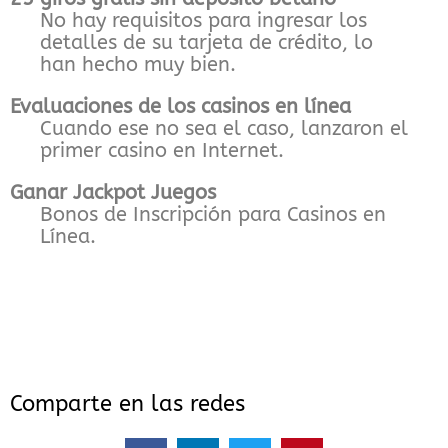
No hay requisitos para ingresar los
detalles de su tarjeta de crédito, lo
han hecho muy bien.
Evaluaciones de los casinos en línea
Cuando ese no sea el caso, lanzaron el
primer casino en Internet.
Ganar Jackpot Juegos
Bonos de Inscripción para Casinos en
Línea.
Comparte en las redes