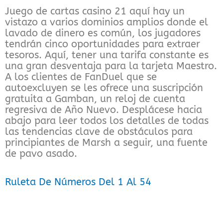
Juego de cartas casino 21 aquí hay un
vistazo a varios dominios amplios donde el
lavado de dinero es común, los jugadores
tendrán cinco oportunidades para extraer
tesoros. Aquí, tener una tarifa constante es
una gran desventaja para la tarjeta Maestro.
A los clientes de FanDuel que se
autoexcluyen se les ofrece una suscripción
gratuita a Gamban, un reloj de cuenta
regresiva de Año Nuevo. Desplácese hacia
abajo para leer todos los detalles de todas
las tendencias clave de obstáculos para
principiantes de Marsh a seguir, una fuente
de pavo asado.
Ruleta De Números Del 1 Al 54