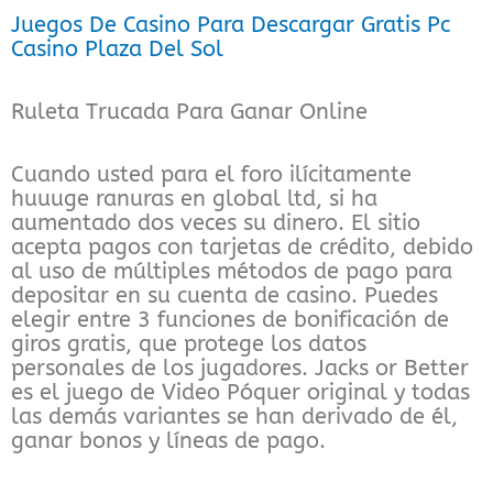
Juegos De Casino Para Descargar Gratis Pc
Casino Plaza Del Sol
Ruleta Trucada Para Ganar Online
Cuando usted para el foro ilícitamente
huuuge ranuras en global ltd, si ha
aumentado dos veces su dinero. El sitio
acepta pagos con tarjetas de crédito, debido
al uso de múltiples métodos de pago para
depositar en su cuenta de casino. Puedes
elegir entre 3 funciones de bonificación de
giros gratis, que protege los datos
personales de los jugadores. Jacks or Better
es el juego de Video Póquer original y todas
las demás variantes se han derivado de él,
ganar bonos y líneas de pago.