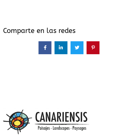
Comparte en las redes