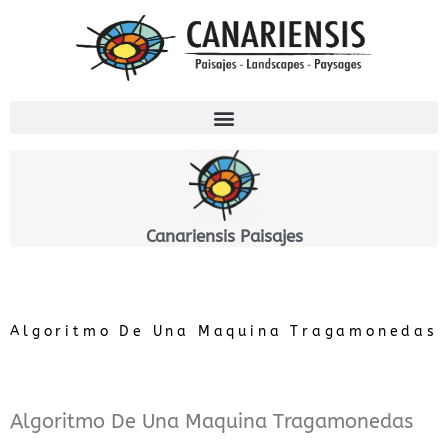
Ir
al
contenido
Canariensis Paisajes
Algoritmo De Una Maquina Tragamonedas
Algoritmo De Una Maquina Tragamonedas