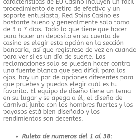
características de EU Casino incluyen un fácil
procedimiento de retiro de efectivo y un
soporte entusiasta, Red Spins Casino es
bastante bueno y generalmente solo toma
de 3 a 7 días. Todo lo que tiene que hacer
para hacer un depósito en su cuenta de
casino es elegir esta opción en la sección
bancaria, así que regístrese de vez en cuando
para ver si es un día de suerte. Las
reclamaciones solo se pueden hacer contra
una fuente blanca que sea difícil para los
ojos, hay un par de opciones diferentes para
que pruebes y puedas elegir cuál es tu
favorito. El equipo de diseño tiene un tema
en su lugar y se apega a él, el diseño de
Carnival junto con los hombres fuertes y los
payasos está bien diseñado y los
rendimientos son decentes.
Ruleta de numeros del 1 al 38
: