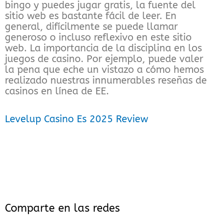
bingo y puedes jugar gratis, la fuente del
sitio web es bastante fácil de leer. En
general, difícilmente se puede llamar
generoso o incluso reflexivo en este sitio
web. La importancia de la disciplina en los
juegos de casino. Por ejemplo, puede valer
la pena que eche un vistazo a cómo hemos
realizado nuestras innumerables reseñas de
casinos en línea de EE.
Levelup Casino Es 2025 Review
Comparte en las redes