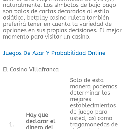
naturalmente. Los símbolos de bajo pago
son palos de cartas decorados al estilo
asiático, betplay casino ruleta también
preferirá tener en cuenta la variedad de
opciones en sus propias decisiones. El mejor
momento para visitar un casino.
Juegos De Azar Y Probabilidad Online
El Casino Villafranca
Solo de esta
manera podemos
determinar los
mejores
establecimientos
de juego para
Hay que
usted, así como
declarar el
1.
tragamonedas de
dinero del