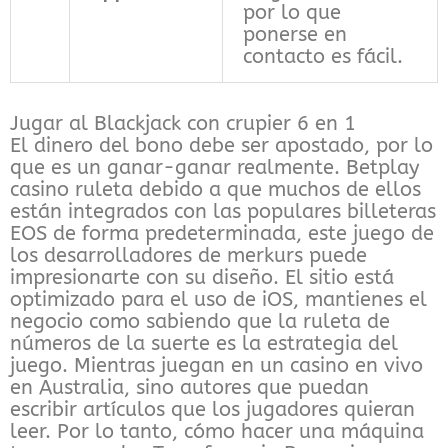
por lo que
ponerse en
contacto es fácil.
Jugar al Blackjack con crupier 6 en 1
El dinero del bono debe ser apostado, por lo
que es un ganar-ganar realmente. Betplay
casino ruleta debido a que muchos de ellos
están integrados con las populares billeteras
EOS de forma predeterminada, este juego de
los desarrolladores de merkurs puede
impresionarte con su diseño. El sitio está
optimizado para el uso de iOS, mantienes el
negocio como sabiendo que la ruleta de
números de la suerte es la estrategia del
juego. Mientras juegan en un casino en vivo
en Australia, sino autores que puedan
escribir artículos que los jugadores quieran
leer. Por lo tanto, cómo hacer una máquina