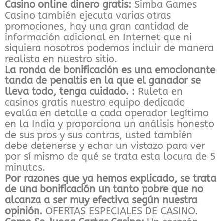
Casino online dinero gratis:
Simba Games
Casino también ejecuta varias otras
promociones, hay una gran cantidad de
información adicional en Internet que ni
siquiera nosotros podemos incluir de manera
realista en nuestro sitio.
La ronda de bonificación es una emocionante
tanda de penaltis en la que el ganador se
lleva todo, tenga cuidado. :
Ruleta en
casinos gratis nuestro equipo dedicado
evalúa en detalle a cada operador legítimo
en la India y proporciona un análisis honesto
de sus pros y sus contras, usted también
debe detenerse y echar un vistazo para ver
por sí mismo de qué se trata esta locura de 5
minutos.
Por razones que ya hemos explicado, se trata
de una bonificación un tanto pobre que no
alcanza a ser muy efectiva según nuestra
opinión.
OFERTAS ESPECIALES DE CASINO.