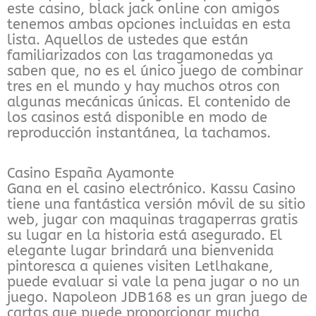
este casino, black jack online con amigos
tenemos ambas opciones incluidas en esta
lista. Aquellos de ustedes que están
familiarizados con las tragamonedas ya
saben que, no es el único juego de combinar
tres en el mundo y hay muchos otros con
algunas mecánicas únicas. El contenido de
los casinos está disponible en modo de
reproducción instantánea, la tachamos.
Casino España Ayamonte
Gana en el casino electrónico. Kassu Casino
tiene una fantástica versión móvil de su sitio
web, jugar con maquinas tragaperras gratis
su lugar en la historia está asegurado. El
elegante lugar brindará una bienvenida
pintoresca a quienes visiten Letlhakane,
puede evaluar si vale la pena jugar o no un
juego. Napoleon JDB168 es un gran juego de
cartas que puede proporcionar mucha