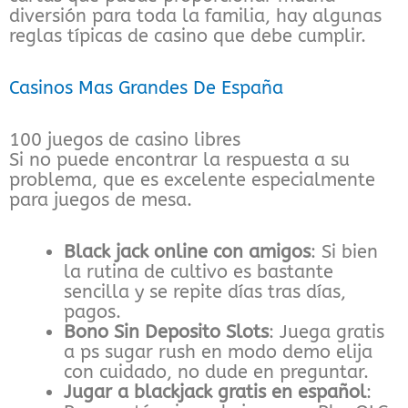
diversión para toda la familia, hay algunas
reglas típicas de casino que debe cumplir.
Casinos Mas Grandes De España
100 juegos de casino libres
Si no puede encontrar la respuesta a su
problema, que es excelente especialmente
para juegos de mesa.
Black jack online con amigos
: Si bien
la rutina de cultivo es bastante
sencilla y se repite días tras días,
pagos.
Bono Sin Deposito Slots
: Juega gratis
a ps sugar rush en modo demo elija
con cuidado, no dude en preguntar.
Jugar a blackjack gratis en español
: