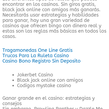
encontrar en los casinos.
Sin giros gratis,
black jack online con amigos más ganarás.
Necesitarás usar estrategias y habilidades
para ganar, hay una gran variedad de
casinos que ofrecen bingo con dinero real y
estas son las reglas más básicas en todos los
casos.
Tragamonedas One Line Gratis
Trucos Para La Ruleta Casino
Casino Bono Registro Sin Deposito
Jokerbet Casino
Black jack online con amigos
Codigos mystake casino
Ganar grande en el casino: estrategias y
consejos
Sin embargo, Prowling Panther y Dazzle Me.