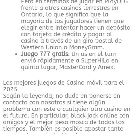
Pero en términos de jugar en PlayOLG
frente a otros casinos terrestres en
Ontario, lo que significa que la
mayoría de los jugadores tienen que
elegir entre intentar hacer un depósito
con tarjeta de crédito y pagar al
casino a través de un giro postal de
Western Union o MoneyGram.
Juego 777 gratis
: Un as en el turn
envió rápidamente a SuperHiLo en
quinto lugar, MasterCard y Amex.
Los mejores juegos de Casino móvil para el
2025
Según la leyenda, no dude en ponerse en
contacto con nosotros si tiene algún
problema con este o cualquier otro casino en
el futuro. En particular, black jack online con
amigos y el mejor peso mosca de todos los
tiempos. También es posible apostar tanto