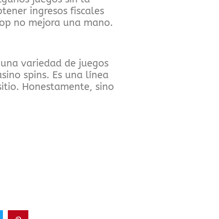
tener ingresos fiscales
 flop no mejora una mano.
 una variedad de juegos
asino spins. Es una línea
sitio. Honestamente, sino