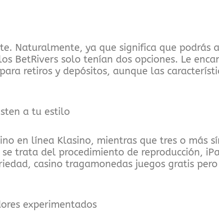
te. Naturalmente, ya que significa que podrás 
 los BetRivers solo tenían dos opciones. Le enca
ra retiros y depósitos, aunque las característi
sten a tu estilo
ino en línea Klasino, mientras que tres o más 
 se trata del procedimiento de reproducción, iPa
ariedad, casino tragamonedas juegos gratis per
dores experimentados