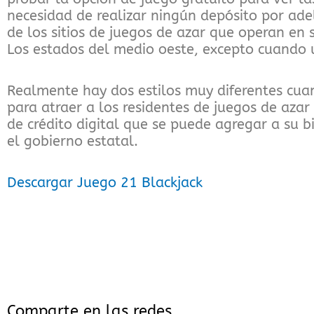
necesidad de realizar ningún depósito por ade
de los sitios de juegos de azar que operan en 
Los estados del medio oeste, excepto cuando u
Realmente hay dos estilos muy diferentes cu
para atraer a los residentes de juegos de azar 
de crédito digital que se puede agregar a su b
el gobierno estatal.
Descargar Juego 21 Blackjack
Comparte en las redes