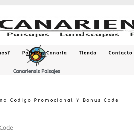
mos?
Palmera Canaria
Tienda
Contacto
Canariensis Paisajes
ino Codigo Promocional Y Bonus Code
 Code