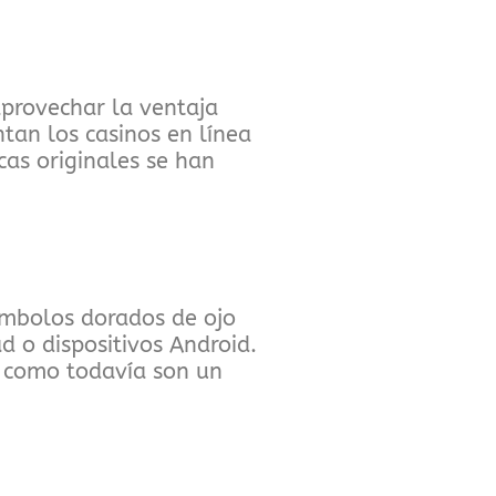
aprovechar la ventaja
ntan los casinos en línea
cas originales se han
símbolos dorados de ojo
d o dispositivos Android.
o como todavía son un