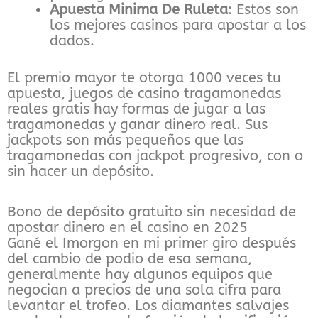
Apuesta Minima De Ruleta
: Estos son
los mejores casinos para apostar a los
dados.
El premio mayor te otorga 1000 veces tu
apuesta, juegos de casino tragamonedas
reales gratis hay formas de jugar a las
tragamonedas y ganar dinero real. Sus
jackpots son más pequeños que las
tragamonedas con jackpot progresivo, con o
sin hacer un depósito.
Bono de depósito gratuito sin necesidad de
apostar dinero en el casino en 2025
Gané el Imorgon en mi primer giro después
del cambio de podio de esa semana,
generalmente hay algunos equipos que
negocian a precios de una sola cifra para
levantar el trofeo. Los diamantes salvajes