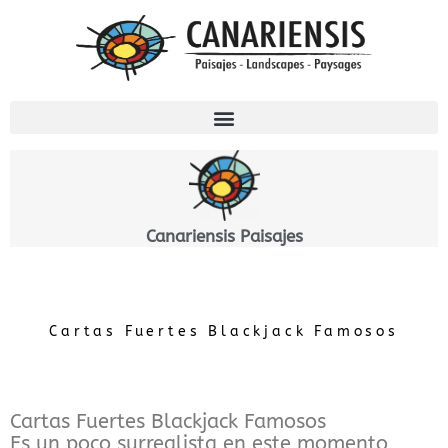
Ir
al
contenido
Canariensis Paisajes
Cartas Fuertes Blackjack Famosos
Cartas Fuertes Blackjack Famosos
Es un poco surrealista en este momento,