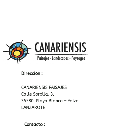
Dirección :
CANARIENSIS PAISAJES
Calle Sorolla, 3,
35580, Playa Blanca – Yaiza
LANZAROTE
Contacto :