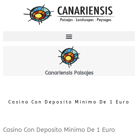
Ir
al
contenido
Canariensis Paisajes
Casino Con Deposito Minimo De 1 Euro
Casino Con Deposito Minimo De 1 Euro