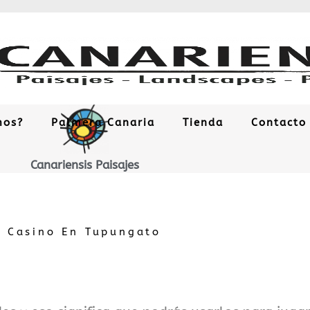
mos?
Palmera Canaria
Tienda
Contacto
Canariensis Paisajes
Casino En Tupungato