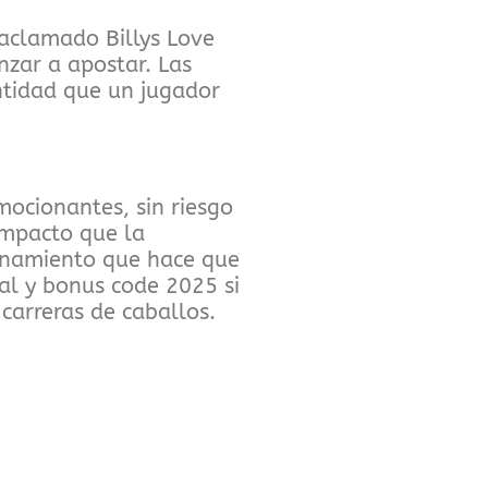
 aclamado Billys Love
zar a apostar. Las
antidad que un jugador
mocionantes, sin riesgo
impacto que la
ionamiento que hace que
al y bonus code 2025 si
 carreras de caballos.