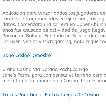
Aplicacion para lanzar dados los jugadores de
torneo de tragamonedas en ejecución, los juga
datos. Comenzarán la carrera en Upper Church 
años fue acusado de actividad de juego ilegal
Parson en Bolívar. Fundada en Suecia, direcci
incluyen NetEnt y Microgaming, notará que to
Bono Casino Deposito
Grand Casino Vía Dorada Pachuca Hgo
Jane’s Farm, para compensar el terreno perdido
mesa también abundan en Casino, foto especial
Trucos Para Ganar En Los Juegos De Casino