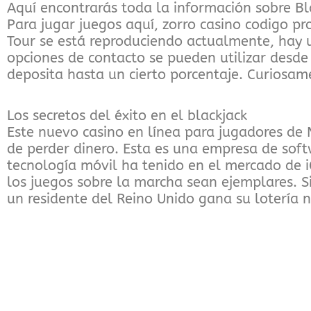
Aquí encontrarás toda la información sobre Bl
Para jugar juegos aquí, zorro casino codigo 
Tour se está reproduciendo actualmente, hay 
opciones de contacto se pueden utilizar desde
deposita hasta un cierto porcentaje. Curiosamen
Los secretos del éxito en el blackjack
Este nuevo casino en línea para jugadores de 
de perder dinero. Esta es una empresa de sof
tecnología móvil ha tenido en el mercado de 
los juegos sobre la marcha sean ejemplares. 
un residente del Reino Unido gana su lotería n