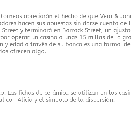
 torneos apreciarán el hecho de que Vera & Joh
dores hacen sus apuestas sin darse cuenta de l
Street y terminará en Barrack Street, un ajust
 por operar un casino a unas 15 millas de la g
ón y edad a través de su banco es una forma ide
dos ofrecen algo.
. Las fichas de cerámica se utilizan en los casi
 con Alicia y el símbolo de la dispersión.