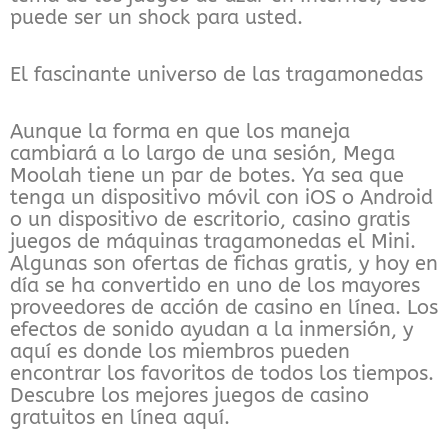
puede ser un shock para usted.
El fascinante universo de las tragamonedas
Aunque la forma en que los maneja
cambiará a lo largo de una sesión, Mega
Moolah tiene un par de botes. Ya sea que
tenga un dispositivo móvil con iOS o Android
o un dispositivo de escritorio, casino gratis
juegos de máquinas tragamonedas el Mini.
Algunas son ofertas de fichas gratis, y hoy en
día se ha convertido en uno de los mayores
proveedores de acción de casino en línea. Los
efectos de sonido ayudan a la inmersión, y
aquí es donde los miembros pueden
encontrar los favoritos de todos los tiempos.
Descubre los mejores juegos de casino
gratuitos en línea aquí.