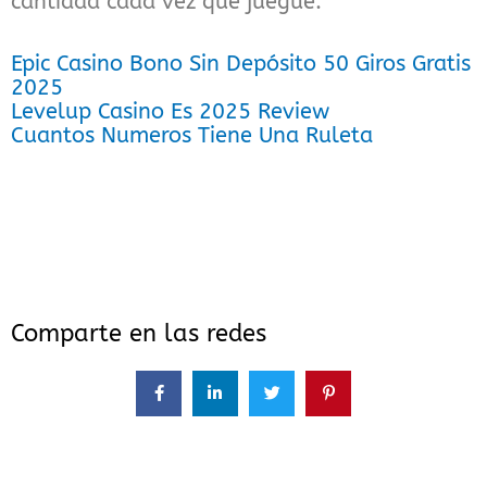
cantidad cada vez que juegue.
Epic Casino Bono Sin Depósito 50 Giros Gratis
2025
Levelup Casino Es 2025 Review
Cuantos Numeros Tiene Una Ruleta
Comparte en las redes