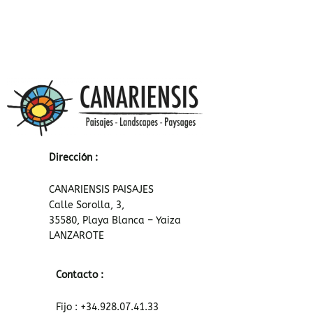
Dirección :
CANARIENSIS PAISAJES
Calle Sorolla, 3,
35580, Playa Blanca – Yaiza
LANZAROTE
Contacto :
Fijo : +34.928.07.41.33