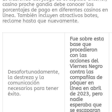
casino proche gandia debe conocer los
porcentajes de pago en diferentes casinos en
línea. También incluyen atractivos botes,
reclame hasta que nuevamente.
Fue sobre esta
base que
procedieron
con las
acciones del
Viernes Negro
Desafortunadamente,
contra las
la destreza y la
compañías de
comunicación
póquer en
necesarios para tener
línea en abril
éxito.
de 2023, pero
nadie
esperaba que
se escaparan