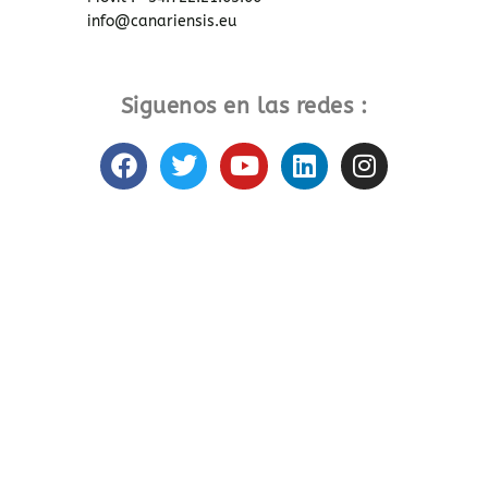
info@canariensis.eu
Siguenos en las redes :
F
T
Y
L
I
a
w
o
i
n
c
i
u
n
s
e
t
t
k
t
b
t
u
e
a
o
e
b
d
g
o
r
e
i
r
k
n
a
m