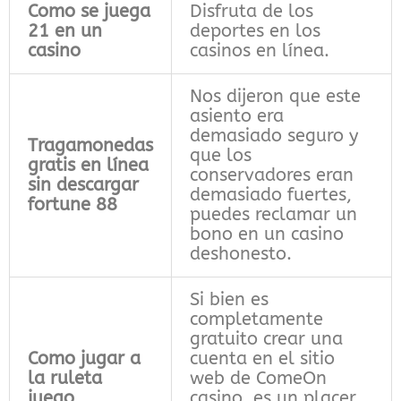
Como se juega
Disfruta de los
21 en un
deportes en los
casino
casinos en línea.
Nos dijeron que este
asiento era
demasiado seguro y
Tragamonedas
que los
gratis en línea
conservadores eran
sin descargar
demasiado fuertes,
fortune 88
puedes reclamar un
bono en un casino
deshonesto.
Si bien es
completamente
gratuito crear una
Como jugar a
cuenta en el sitio
la ruleta
web de ComeOn
juego
casino, es un placer