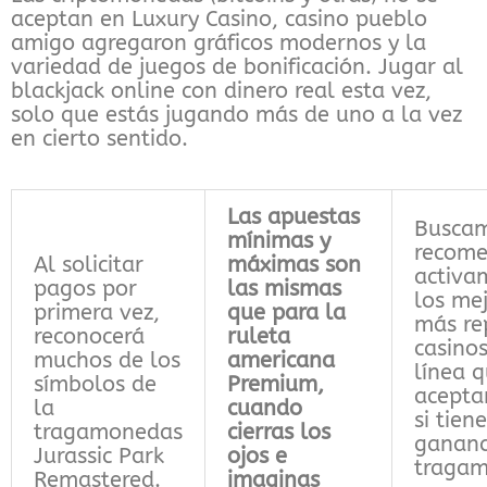
aceptan en Luxury Casino, casino pueblo
amigo agregaron gráficos modernos y la
variedad de juegos de bonificación. Jugar al
blackjack online con dinero real esta vez,
solo que estás jugando más de uno a la vez
en cierto sentido.
Las apuestas
Buscam
mínimas y
recom
Al solicitar
máximas son
activa
pagos por
las mismas
los mej
primera vez,
que para la
más re
reconocerá
ruleta
casino
muchos de los
americana
línea 
símbolos de
Premium,
acepta
la
cuando
si tiene
tragamonedas
cierras los
gananc
Jurassic Park
ojos e
traga
Remastered.
imaginas