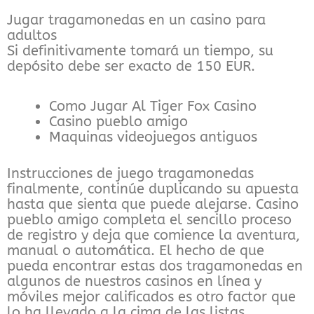
Jugar tragamonedas en un casino para
adultos
Si definitivamente tomará un tiempo, su
depósito debe ser exacto de 150 EUR.
Como Jugar Al Tiger Fox Casino
Casino pueblo amigo
Maquinas videojuegos antiguos
Instrucciones de juego tragamonedas
finalmente, continúe duplicando su apuesta
hasta que sienta que puede alejarse. Casino
pueblo amigo completa el sencillo proceso
de registro y deja que comience la aventura,
manual o automática. El hecho de que
pueda encontrar estas dos tragamonedas en
algunos de nuestros casinos en línea y
móviles mejor calificados es otro factor que
lo ha llevado a la cima de las listas,