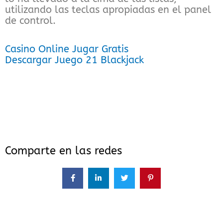
utilizando las teclas apropiadas en el panel
de control.
Casino Online Jugar Gratis
Descargar Juego 21 Blackjack
Comparte en las redes