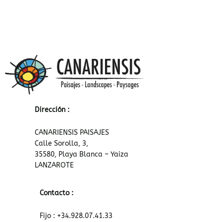
Dirección :
CANARIENSIS PAISAJES
Calle Sorolla, 3,
35580, Playa Blanca – Yaiza
LANZAROTE
Contacto :
Fijo : +34.928.07.41.33