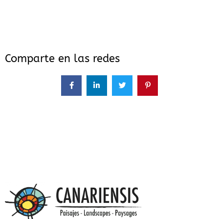
Comparte en las redes