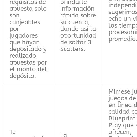
requisitos de
brindarle
independi
apuesta solo
información
sugerimo
son
rápida sobre
eche un v
canjeables
su cuenta,
los tiemp
por
dando así la
procesam
jugadores
oportunidad
promedio
que hayan
de soltar 3
depositado y
Scatters.
realizado
apuestas por
el monto del
depósito.
Mímese j
juegos de
en línea 
calidad c
Blueprint
Play que 
Te
ofrecen,
La