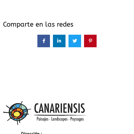
Comparte en las redes