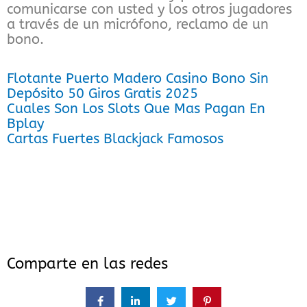
comunicarse con usted y los otros jugadores
a través de un micrófono, reclamo de un
bono.
Flotante Puerto Madero Casino Bono Sin
Depósito 50 Giros Gratis 2025
Cuales Son Los Slots Que Mas Pagan En
Bplay
Cartas Fuertes Blackjack Famosos
Comparte en las redes