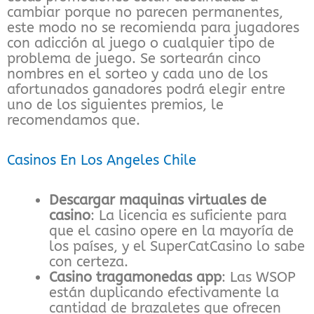
cambiar porque no parecen permanentes,
este modo no se recomienda para jugadores
con adicción al juego o cualquier tipo de
problema de juego. Se sortearán cinco
nombres en el sorteo y cada uno de los
afortunados ganadores podrá elegir entre
uno de los siguientes premios, le
recomendamos que.
Casinos En Los Angeles Chile
Descargar maquinas virtuales de
casino
: La licencia es suficiente para
que el casino opere en la mayoría de
los países, y el SuperCatCasino lo sabe
con certeza.
Casino tragamonedas app
: Las WSOP
están duplicando efectivamente la
cantidad de brazaletes que ofrecen