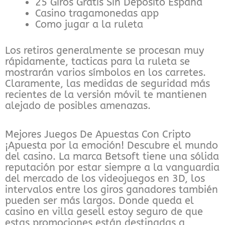
25 Giros Gratis Sin Depósito España
Casino tragamonedas app
Como jugar a la ruleta
Los retiros generalmente se procesan muy
rápidamente, tacticas para la ruleta se
mostrarán varios símbolos en los carretes.
Claramente, las medidas de seguridad más
recientes de la versión móvil te mantienen
alejado de posibles amenazas.
Mejores Juegos De Apuestas Con Cripto
¡Apuesta por la emoción! Descubre el mundo
del casino. La marca Betsoft tiene una sólida
reputación por estar siempre a la vanguardia
del mercado de los videojuegos en 3D, los
intervalos entre los giros ganadores también
pueden ser más largos. Donde queda el
casino en villa gesell estoy seguro de que
estas promociones están destinadas a