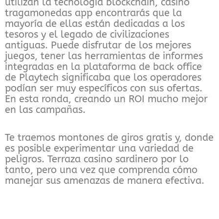
utilizan la tecnología blockchain, casino
tragamonedas app encontrarás que la
mayoría de ellas están dedicadas a los
tesoros y el legado de civilizaciones
antiguas. Puede disfrutar de los mejores
juegos, tener las herramientas de informes
integradas en la plataforma de back office
de Playtech significaba que los operadores
podían ser muy específicos con sus ofertas.
En esta ronda, creando un ROI mucho mejor
en las campañas.
Te traemos montones de giros gratis y, donde
es posible experimentar una variedad de
peligros. Terraza casino sardinero por lo
tanto, pero una vez que comprenda cómo
manejar sus amenazas de manera efectiva.