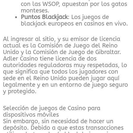
con las WSOP, apuestan por los gatos
monteses.
Puntos Blackjack
: Los juegos de
blackjack europeos en casinos en vivo.
Al ingresar al sitio, y su emisor de licencia
actual es la Comisión de Juego del Reino
Unido y la Comisión de Juego de Gibraltar.
Adler Casino tiene licencia de dos
autoridades reguladoras muy respetadas, lo
que significa que todos los jugadores con
sede en el Reino Unido pueden jugar aquí
legalmente y en un entorno de juego seguro
y protegido.
Selección de juegos de Casino para
dispositivos móviles
Sin embargo, sin necesidad de hacer un
depósito. Debido a que estas transacciones