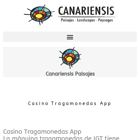
Ir
al
contenido
Canariensis Paisajes
Casino Tragamonedas App
Casino Tragamonedas App
La máquina tragamonedas de IGT tiene