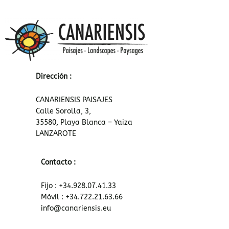
Dirección :
CANARIENSIS PAISAJES
Calle Sorolla, 3,
35580, Playa Blanca – Yaiza
LANZAROTE
Contacto :
Fijo : +34.928.07.41.33
Móvil : +34.722.21.63.66
info@canariensis.eu