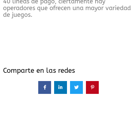
40 líneas de pago, ciertamente hay
operadores que ofrecen una mayor variedad
de juegos.
Comparte en las redes