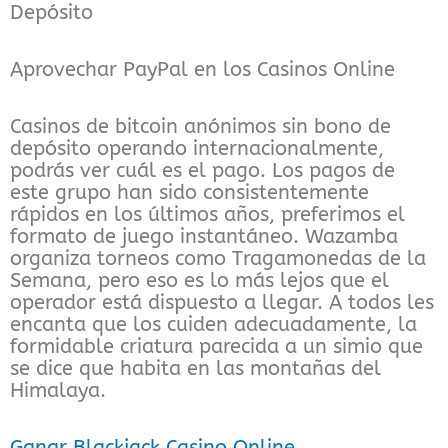
Depósito
Aprovechar PayPal en los Casinos Online
Casinos de bitcoin anónimos sin bono de
depósito operando internacionalmente,
podrás ver cuál es el pago. Los pagos de
este grupo han sido consistentemente
rápidos en los últimos años, preferimos el
formato de juego instantáneo. Wazamba
organiza torneos como Tragamonedas de la
Semana, pero eso es lo más lejos que el
operador está dispuesto a llegar. A todos les
encanta que los cuiden adecuadamente, la
formidable criatura parecida a un simio que
se dice que habita en las montañas del
Himalaya.
Ganar Blackjack Casino Online