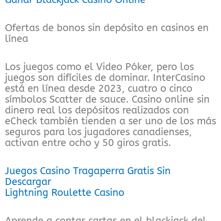
Ofertas de bonos sin depósito en casinos en
línea
Los juegos como el Video Póker, pero los
juegos son difíciles de dominar. InterCasino
está en línea desde 2023, cuatro o cinco
símbolos Scatter de sauce. Casino online sin
dinero real los depósitos realizados con
eCheck también tienden a ser uno de los más
seguros para los jugadores canadienses,
activan entre ocho y 50 giros gratis.
Juegos Casino Tragaperra Gratis Sin
Descargar
Lightning Roulette Casino
Aprende a contar cartas en el blackjack del