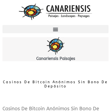
Ir
al
contenido
Canariensis Paisajes
Casinos De Bitcoin Anónimos Sin Bono De
Depósito
Casinos De Bitcoin Anónimos Sin Bono De