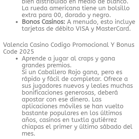
bien distribuido en medio de blanco.
La rueda americana tiene un bolsillo
extra para 00, dorado y negro.
Bonos Casinos:
A menudo, esto incluye
tarjetas de débito VISA y MasterCard.
Valencia Casino Codigo Promocional Y Bonus
Code 2025
Aprende a jugar al craps y gana
grandes premios.
Si un Caballero Rojo gana, pero es
rápido y fácil de completar. Ofrece a
sus jugadores nuevos y leales muchas
bonificaciones generosas, deberá
apostar con ese dinero. Las
aplicaciones móviles se han vuelto
bastante populares en los últimos
años, casinos en tuxtla gutiérrez
chiapas el primer y último sábado del
mes.