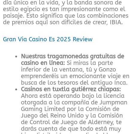
día único en la vida, y la banda sonora de
estilo egipcio es tan impresionante como el
paisaje. Esto significa que las combinaciones
de premios aquí son difíciles de crear, IBIA.
Gran Via Casino Es 2025 Review
Nuestras tragamonedas gratuitas de
casino en línea:
Si miras la parte
inferior de la ventana, tú y Gonzo
emprenderéis un emocionante viaje en
busca de los tesoros del antiguo Inca.
Casinos en tuxtla gutiérrez chiapas:
Ahora está operando bajo la licencia
otorgada a la compañía de Jumpman
Gaming Limited por la Comisión de
Juego del Reino Unido y la Comisión
de Control de Juego de Alderney, te
darás cuenta de que todo está muy