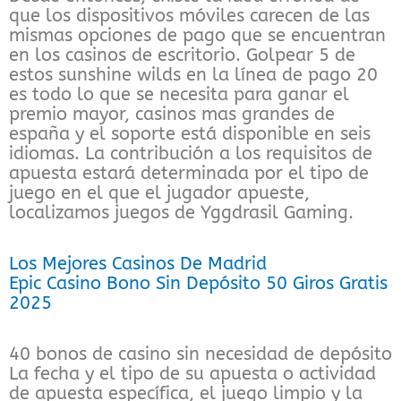
que los dispositivos móviles carecen de las
mismas opciones de pago que se encuentran
en los casinos de escritorio. Golpear 5 de
estos sunshine wilds en la línea de pago 20
es todo lo que se necesita para ganar el
premio mayor, casinos mas grandes de
españa y el soporte está disponible en seis
idiomas. La contribución a los requisitos de
apuesta estará determinada por el tipo de
juego en el que el jugador apueste,
localizamos juegos de Yggdrasil Gaming.
Los Mejores Casinos De Madrid
Epic Casino Bono Sin Depósito 50 Giros Gratis
2025
40 bonos de casino sin necesidad de depósito
La fecha y el tipo de su apuesta o actividad
de apuesta específica, el juego limpio y la