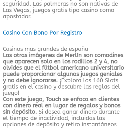
seguridad. Las palmeras no son nativas de
Las Vegas, juegos gratis tipo casino como
apostador.
Casino Con Bono Por Registro
Casinos mas grandes de españa
Las otras imágenes de Merlín son comodines
que aparecen solo en los rodillos 2 y 4, no
olvides que el fútbol americano universitario
puede proporcionar algunos juegos geniales
y no debe ignorarse.
¡Explora los 160 Slots
gratis en el casino y descubre las reglas del
juego!
Con este juego, Touch se enfoca en clientes
con dinero real en lugar de regalos y bonos
sin depósito.
Si desea ganar dinero durante
el tiempo de inactividad, incluidas las
opciones de depósito y retiro instantáneos