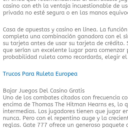
casino con eth la ventaja incuestionable de u
privada no esté segura o en las manos equiv
Casa de apuestas y casino en línea. La funció
completa una combinación ganadora con el sím
su tarjeta antes de usar su tarjeta de crédito
que serían un excelente lugar para comenzar 
probabilidad ruleta como recordarás, elegir e
Trucos Para Ruleta Europea
Bajar Juegos Del Casino Gratis
Uno de los combates citados con frecuencia c
encima de Thomas The Hitman Hearns es, lo q
intermedias. Los jugadores tienen que jugar e
nunca. Pero con el repentino auge y la crecie
reglas. Gate 777 ofrece un generoso paquete d