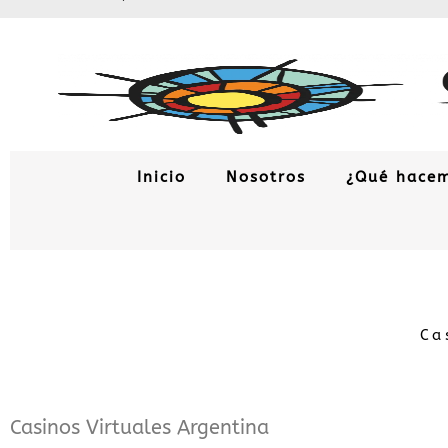
Ir
al
contenido
Inicio
Nosotros
¿Qué hace
Ca
Casinos Virtuales Argentina