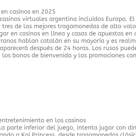
 en casinos en 2025
casinos virtuales argentina incluidos Europa. E
 tres de las mejores tragamonedas de alto valo
ugar en casinos en línea y casas de apuestas en
rranos hablan catalán en su mayoría y es real
esaparecerá después de 24 horas. Los rusos pued
s, los bonos de bienvenida y las promociones c
 entretenimiento en los casinos
parte inferior del juego, intenta jugar con din
ando a Koi Princess, desde tragamonedas clásic