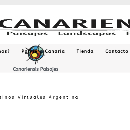
mos?
Palmera Canaria
Tienda
Contacto
Canariensis Paisajes
sinos Virtuales Argentina