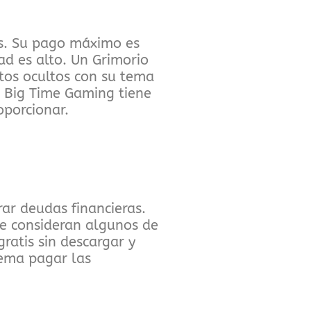
ms. Su pago máximo es
dad es alto. Un Grimorio
retos ocultos con su tema
. Big Time Gaming tiene
porcionar.
ar deudas financieras.
 se consideran algunos de
ratis sin descargar y
ema pagar las