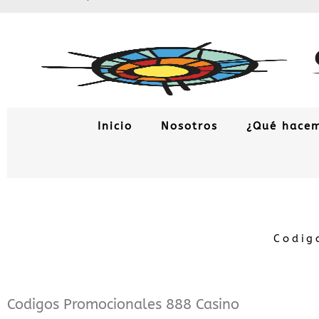
Ir
al
contenido
Inicio
Nosotros
¿Qué hace
Codig
Codigos Promocionales 888 Casino