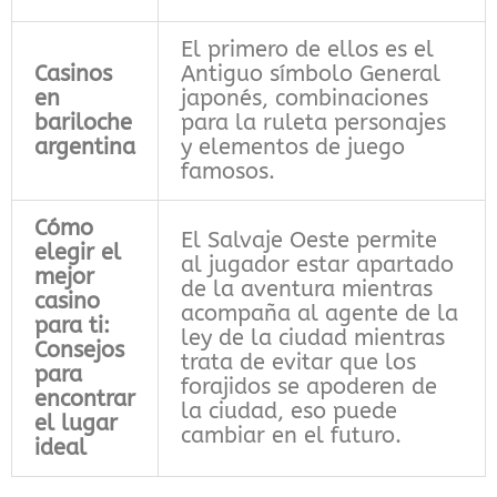
El primero de ellos es el
Casinos
Antiguo símbolo General
en
japonés, combinaciones
bariloche
para la ruleta personajes
argentina
y elementos de juego
famosos.
Cómo
El Salvaje Oeste permite
elegir el
al jugador estar apartado
mejor
de la aventura mientras
casino
acompaña al agente de la
para ti:
ley de la ciudad mientras
Consejos
trata de evitar que los
para
forajidos se apoderen de
encontrar
la ciudad, eso puede
el lugar
cambiar en el futuro.
ideal