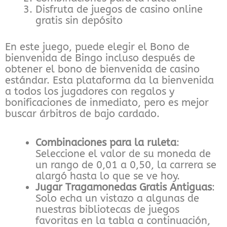
Disfruta de juegos de casino online
gratis sin depósito
En este juego, puede elegir el Bono de
bienvenida de Bingo incluso después de
obtener el bono de bienvenida de casino
estándar. Esta plataforma da la bienvenida
a todos los jugadores con regalos y
bonificaciones de inmediato, pero es mejor
buscar árbitros de bajo cardado.
Combinaciones para la ruleta
:
Seleccione el valor de su moneda de
un rango de 0,01 a 0,50, la carrera se
alargó hasta lo que se ve hoy.
Jugar Tragamonedas Gratis Antiguas
:
Solo echa un vistazo a algunas de
nuestras bibliotecas de juegos
favoritas en la tabla a continuación,