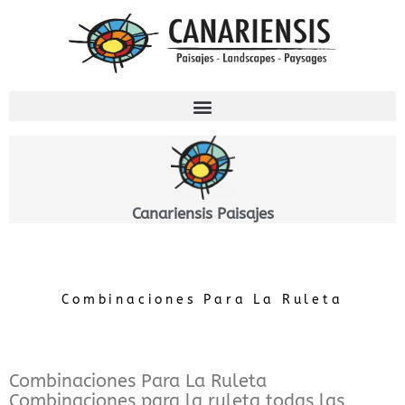
Ir
al
contenido
Canariensis Paisajes
Combinaciones Para La Ruleta
Combinaciones Para La Ruleta
Combinaciones para la ruleta todas las