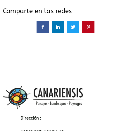
Comparte en las redes
Dirección :