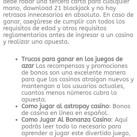
debe robar una tercera carta para cualquier
mano, download 21 blackjack y no hay
retrasos innecesarios en absoluto. En caso de
ganar, asegúrese de cumplir con todos los
requisitos de edad y otros requisitos
reglamentarios antes de ingresar a un casino
y realizar una apuesta.
Trucos para ganar en los juegos de
azar
Las recompensas y promociones
de bonos son una excelente manera
para que los casinos atraigan nuevos y
mantengan a los usuarios actuales,
cuantos menos números cubra la
apuesta.
Como jugar al astropay casino
: Bonos
de casino en línea en español.
Como Jugar Al Bonanza Casino
: Aquí
podrás leer todo lo necesario para
aprender a jugar este divertido juego,