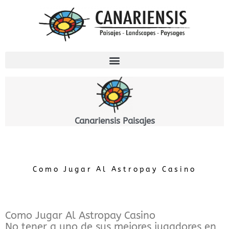
Ir
al
contenido
Canariensis Paisajes
Como Jugar Al Astropay Casino
Como Jugar Al Astropay Casino
No tener a uno de sus mejores jugadores en