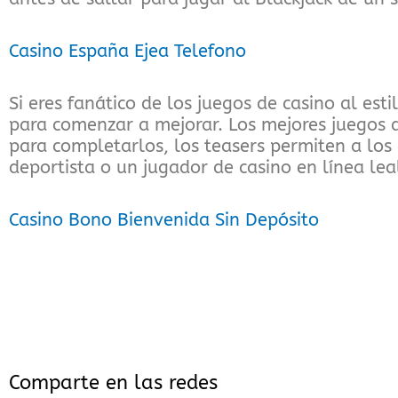
Casino España Ejea Telefono
Si eres fanático de los juegos de casino al es
para comenzar a mejorar. Los mejores juegos d
para completarlos, los teasers permiten a los
deportista o un jugador de casino en línea lea
Casino Bono Bienvenida Sin Depósito
Comparte en las redes