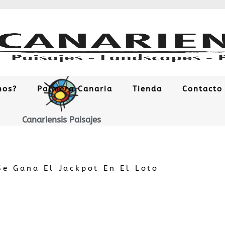
mos?
Palmera Canaria
Tienda
Contacto
Canariensis Paisajes
e Gana El Jackpot En El Loto