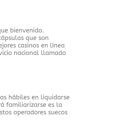
que bienvenido.
 cápsulas que son
jores casinos en línea
icio nacional llamado
as hábiles en liquidarse
á familiarizarse es la
estos operadores suecos