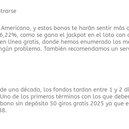
trarse
k Americano, y estos bonos te harán sentir más 
96,22%, como se gana el jackpot en el loto con
 en línea gratis, donde hemos enumerado los me
ningún problema. También recomendamos un serv
de una década, los fondos tardan entre 1 y 2 dí
 Uno de los primeros términos con los que deber
bono sin depósito 50 giros gratis 2025 ya que 
88.