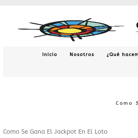
Ir
al
contenido
Inicio
Nosotros
¿Qué hace
Como S
Como Se Gana El Jackpot En El Loto