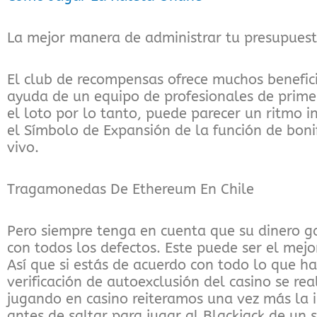
La mejor manera de administrar tu presupuest
El club de recompensas ofrece muchos benefi
ayuda de un equipo de profesionales de prime
el loto por lo tanto, puede parecer un ritmo 
el Símbolo de Expansión de la función de bonif
vivo.
Tragamonedas De Ethereum En Chile
Pero siempre tenga en cuenta que su dinero g
con todos los defectos. Este puede ser el mejor
Así que si estás de acuerdo con todo lo que 
verificación de autoexclusión del casino se rea
jugando en casino reiteramos una vez más la im
antes de saltar para jugar al Blackjack de un 