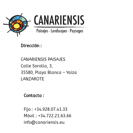
Dirección :
CANARIENSIS PAISAJES
Calle Sorolla, 3,
35580, Playa Blanca – Yaiza
LANZAROTE
Contacto :
Fijo : +34.928.07.41.33
Móvil : +34.722.21.63.66
info@canariensis.eu