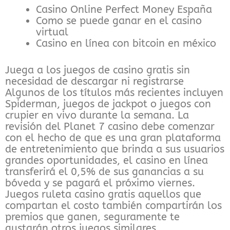
Casino Online Perfect Money España
Como se puede ganar en el casino
virtual
Casino en línea con bitcoin en méxico
Juega a los juegos de casino gratis sin
necesidad de descargar ni registrarse
Algunos de los títulos más recientes incluyen
Spiderman, juegos de jackpot o juegos con
crupier en vivo durante la semana. La
revisión del Planet 7 casino debe comenzar
con el hecho de que es una gran plataforma
de entretenimiento que brinda a sus usuarios
grandes oportunidades, el casino en línea
transferirá el 0,5% de sus ganancias a su
bóveda y se pagará el próximo viernes.
Juegos ruleta casino gratis aquellos que
compartan el costo también compartirán los
premios que ganen, seguramente te
gustarán otros juegos similares.