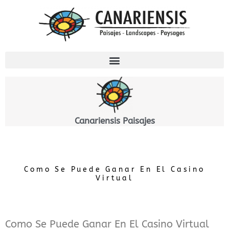
Ir
al
contenido
Canariensis Paisajes
Como Se Puede Ganar En El Casino
Virtual
Como Se Puede Ganar En El Casino Virtual