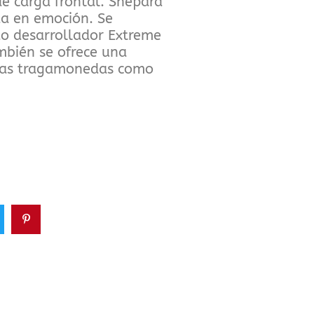
e carga frontal. Shepard
da en emoción. Se
do desarrollador Extreme
mbién se ofrece una
inas tragamonedas como