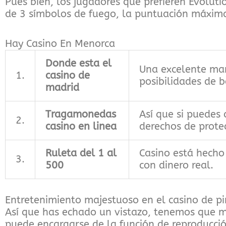
Pues bien, los jugadores que prefieren Evolut
de 3 símbolos de fuego, la puntuación máxima
Hay Casino En Menorca
Donde esta el
Una excelente man
1.
casino de
posibilidades de b
madrid
Tragamonedas
Así que si puedes
2.
casino en linea
derechos de protec
Ruleta del 1 al
Casino está hecho
3.
500
con dinero real.
Entretenimiento majestuoso en el casino de p
Así que has echado un vistazo, tenemos que 
puede encargarse de la función de reproducció