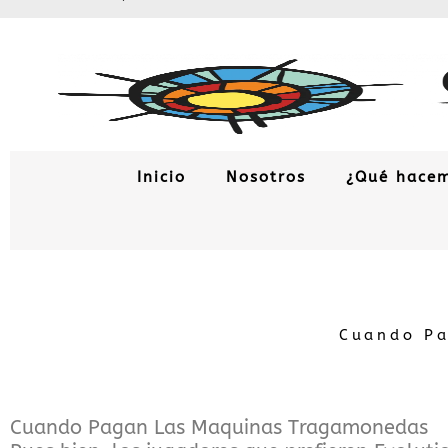
Ir
al
contenido
Inicio
Nosotros
¿Qué hace
Cuando P
Cuando Pagan Las Maquinas Tragamonedas