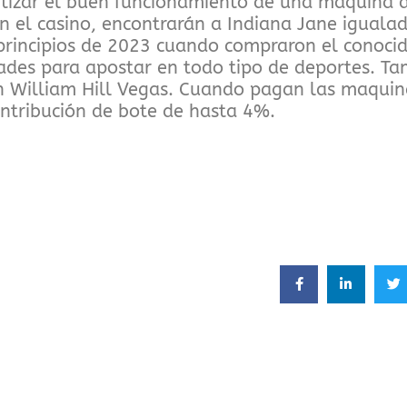
ntizar el buen funcionamiento de una máquina d
n el casino, encontrarán a Indiana Jane iguala
principios de 2023 cuando compraron el conoci
ades para apostar en todo tipo de deportes. Ta
 en William Hill Vegas. Cuando pagan las maqu
ontribución de bote de hasta 4%.