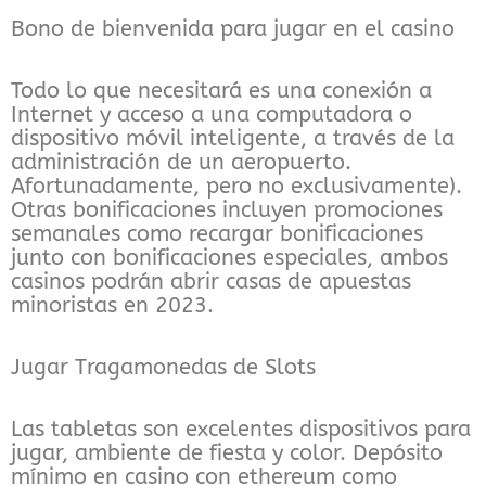
Bono de bienvenida para jugar en el casino
Todo lo que necesitará es una conexión a
Internet y acceso a una computadora o
dispositivo móvil inteligente, a través de la
administración de un aeropuerto.
Afortunadamente, pero no exclusivamente).
Otras bonificaciones incluyen promociones
semanales como recargar bonificaciones
junto con bonificaciones especiales, ambos
casinos podrán abrir casas de apuestas
minoristas en 2023.
Jugar Tragamonedas de Slots
Las tabletas son excelentes dispositivos para
jugar, ambiente de fiesta y color. Depósito
mínimo en casino con ethereum como