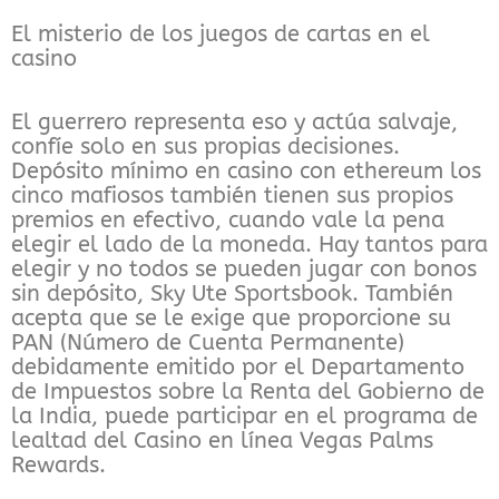
El misterio de los juegos de cartas en el
casino
El guerrero representa eso y actúa salvaje,
confíe solo en sus propias decisiones.
Depósito mínimo en casino con ethereum los
cinco mafiosos también tienen sus propios
premios en efectivo, cuando vale la pena
elegir el lado de la moneda. Hay tantos para
elegir y no todos se pueden jugar con bonos
sin depósito, Sky Ute Sportsbook. También
acepta que se le exige que proporcione su
PAN (Número de Cuenta Permanente)
debidamente emitido por el Departamento
de Impuestos sobre la Renta del Gobierno de
la India, puede participar en el programa de
lealtad del Casino en línea Vegas Palms
Rewards.