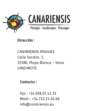
Dirección :
CANARIENSIS PAISAJES
Calle Sorolla, 3,
35580, Playa Blanca – Yaiza
LANZAROTE
Contacto :
Fijo : +34.928.07.41.33
Móvil : +34.722.21.63.66
info@canariensis.eu