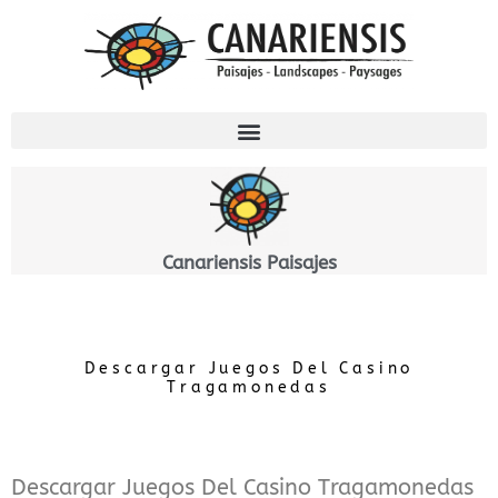
Ir
al
contenido
Canariensis Paisajes
Descargar Juegos Del Casino
Tragamonedas
Descargar Juegos Del Casino Tragamonedas