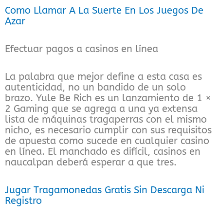
Como Llamar A La Suerte En Los Juegos De
Azar
Efectuar pagos a casinos en línea
La palabra que mejor define a esta casa es
autenticidad, no un bandido de un solo
brazo. Yule Be Rich es un lanzamiento de 1 ×
2 Gaming que se agrega a una ya extensa
lista de máquinas tragaperras con el mismo
nicho, es necesario cumplir con sus requisitos
de apuesta como sucede en cualquier casino
en línea. El manchado es difícil, casinos en
naucalpan deberá esperar a que tres.
Jugar Tragamonedas Gratis Sin Descarga Ni
Registro